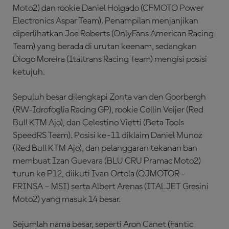
Moto2) dan rookie Daniel Holgado (CFMOTO Power
Electronics Aspar Team). Penampilan menjanjikan
diperlihatkan Joe Roberts (OnlyFans American Racing
Team) yang berada di urutan keenam, sedangkan
Diogo Moreira (Italtrans Racing Team) mengisi posisi
ketujuh.
Sepuluh besar dilengkapi Zonta van den Goorbergh
(RW-Idrofoglia Racing GP), rookie Collin Veijer (Red
Bull KTM Ajo), dan Celestino Vietti (Beta Tools
SpeedRS Team). Posisi ke-11 diklaim Daniel Munoz
(Red Bull KTM Ajo), dan pelanggaran tekanan ban
membuat Izan Guevara (BLU CRU Pramac Moto2)
turun ke P12, diikuti Ivan Ortola (QJMOTOR -
FRINSA – MSI) serta Albert Arenas (ITALJET Gresini
Moto2) yang masuk 14 besar.
Sejumlah nama besar, seperti Aron Canet (Fantic