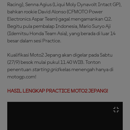
Racing), Senna Agius (Liqui Moly Dynavolt Intact GP),
bahkan rookie David Alonso (CFMOTO Power
Electronics Aspar Team) gagal mengamankan Q2.
Begitu pula pembalap Indonesia, Mario Suryo Aji
(Idemitsu Honda Team Asia), yang berada di luar 14
besar dalam sesi Practice.
Kualifikasi Moto2 Jepang akan digelar pada Sabtu
(27/9) besok mulai pukul 11.40 WIB. Tonton
penentuan
starting grid
kelas menengah hanya di
motogp.com!
HASIL LENGKAP PRACTICE MOTO2 JEPANG!