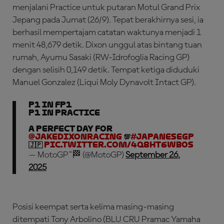
menjalani Practice untuk putaran Motul Grand Prix
Jepang pada Jumat (26/9). Tepat berakhirnya sesi, ia
berhasil mempertajam catatan waktunya menjadi 1
menit 48,679 detik. Dixon unggul atas bintang tuan
rumah, Ayumu Sasaki (RW-Idrofoglia Racing GP)
dengan selisih 0,149 detik. Tempat ketiga diduduki
Manuel Gonzalez (Liqui Moly Dynavolt Intact GP).
P1 in FP1
P1 in Practice
A perfect day for
@jakedixonracing
💯
#JapaneseGP
🇯🇵
pic.twitter.com/4Q8HT6WBOS
— MotoGP™🏁 (@MotoGP)
September 26,
2025
Posisi keempat serta kelima masing-masing
ditempati Tony Arbolino (BLU CRU Pramac Yamaha