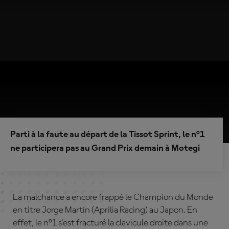
Parti à la faute au départ de la Tissot Sprint, le n°1
ne participera pas au Grand Prix demain à Motegi
La malchance a encore frappé le Champion du Monde
en titre Jorge Martín (Aprilia Racing) au Japon. En
effet, le n°1 s'est fracturé la clavicule droite dans une