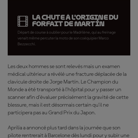
La chute à l'origine du
forfait de Martín
Départ de course à oublier pour le Madrilène, qui au freinage
venait même percuter la moto de son coéquipier Marco
Bezzecchi.
Les deux hommes se sont relevés mais un examen
médical ultérieur a révélé une fracture déplacée de la
clavicule droite de Jorge Martín. Le Champion du
Monde a été transporté à l'hôpital pour y passer un
scanner afin d'évaluer précisément la gravité de cette
blessure, mais il est désormais certain qu'il ne
participera pas au Grand Prix du Japon.
Aprilia a annoncé plus tard dans la journée que son
pilote rentrerait à Barcelone dès lundi pour y subir une