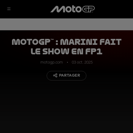
MotoGP™ : Marini fait
le show en FP1
motogp.com
03 oct. 2025
PARTAGER