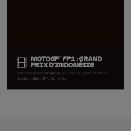
MotoGP™ FP1 : Grand
Prix d'Indonésie
Petite session de rattrapage pour ceux qui auraient raté les
débuts du MotoGP™ à Mandalika.