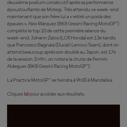
deuxième podium consécutif après sa performance
époustouflante de Motegi. Très attendu ce week-end
maintenant que son frère lui a « retiré un poids des
épaules »,
Alex
Márquez
(BK8 Gresini Racing MotoGP™)
complète le top 10 de cette première séance du
week-end.
Johann
Zarco
(LCR Honda) est 13e tandis
que
Francesco Bagnaia
(Ducati Lenovo Team), dont on
attend beaucoup après son doublé au Japon, est 17e
de la session. Enfin, on notera la c
hute de
Fermín
Aldeguer
(BK8 Gresini Racing MotoGP™).
L
a Practice MotoGP™ se tiendra à 9h00 à Mandalika.
Cliquez
ici
pour accéder aux résultats.