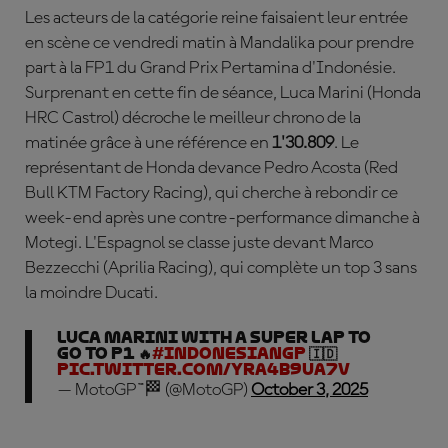
Les acteurs de la catégorie reine faisaient leur entrée
en scène ce vendredi matin à Mandalika pour prendre
part à la FP1 du Grand Prix Pertamina d'Indonésie.
Surprenant en cette fin de séance,
Luca
Marini
(Honda
HRC Castrol) décroche le meilleur chrono de la
matinée grâce à une référence en
1'30.809
. Le
représentant de Honda devance
Pedro Acosta
(Red
Bull KTM Factory Racing), qui cherche à rebondir ce
week-end après une contre-performance dimanche à
Motegi. L'Espagnol se classe juste devant
Marco
Bezzecchi
(Aprilia Racing), qui complète un top 3 sans
la moindre Ducati.
Luca Marini with a super lap to
go to P1 🔥
#IndonesianGP
🇮🇩
pic.twitter.com/yRA4B9uA7V
— MotoGP™🏁 (@MotoGP)
October 3, 2025