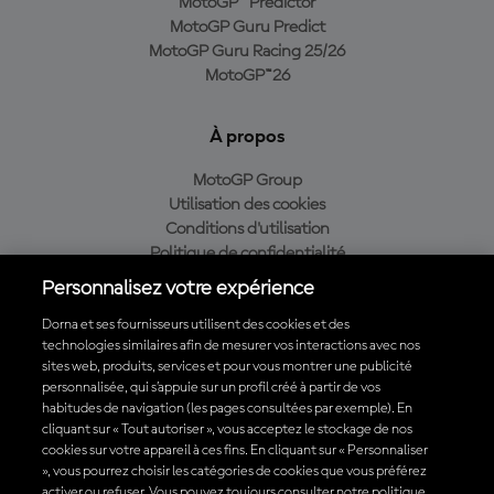
MotoGP™ Predictor
MotoGP Guru Predict
MotoGP Guru Racing 25/26
MotoGP™26
À propos
MotoGP Group
Utilisation des cookies
Conditions d'utilisation
Politique de confidentialité
Politique d’achat
Personnalisez votre expérience
Dorna et ses fournisseurs utilisent des cookies et des
technologies similaires afin de mesurer vos interactions avec nos
sites web, produits, services et pour vous montrer une publicité
Télécharger l'appli officielle du MotoGP™
personnalisée, qui s’appuie sur un profil créé à partir de vos
habitudes de navigation (les pages consultées par exemple). En
cliquant sur « Tout autoriser », vous acceptez le stockage de nos
cookies sur votre appareil à ces fins. En cliquant sur « Personnaliser
», vous pourrez choisir les catégories de cookies que vous préférez
© 2026 MotoGP Sports Entertainment Group. Tous droits réservés.
activer ou refuser. Vous pouvez toujours consulter notre politique