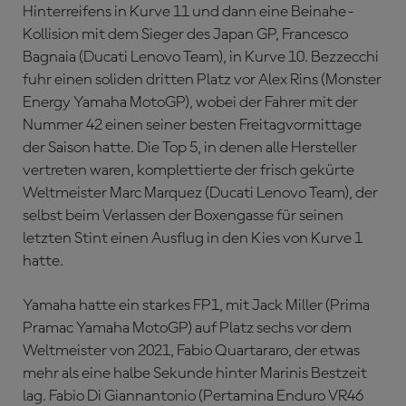
Hinterreifens in Kurve 11 und dann eine Beinahe-
Kollision mit dem Sieger des Japan GP, Francesco
Bagnaia (Ducati Lenovo Team), in Kurve 10. Bezzecchi
fuhr einen soliden dritten Platz vor Alex Rins (Monster
Energy Yamaha MotoGP), wobei der Fahrer mit der
Nummer 42 einen seiner besten Freitagvormittage
der Saison hatte. Die Top 5, in denen alle Hersteller
vertreten waren, komplettierte der frisch gekürte
Weltmeister Marc Marquez (Ducati Lenovo Team), der
selbst beim Verlassen der Boxengasse für seinen
letzten Stint einen Ausflug in den Kies von Kurve 1
hatte.
Yamaha hatte ein starkes FP1, mit Jack Miller (Prima
Pramac Yamaha MotoGP) auf Platz sechs vor dem
Weltmeister von 2021, Fabio Quartararo, der etwas
mehr als eine halbe Sekunde hinter Marinis Bestzeit
lag. Fabio Di Giannantonio (Pertamina Enduro VR46