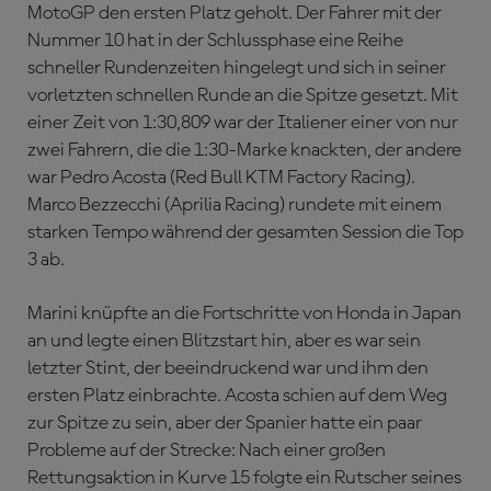
MotoGP den ersten Platz geholt. Der Fahrer mit der
Nummer 10 hat in der Schlussphase eine Reihe
schneller Rundenzeiten hingelegt und sich in seiner
vorletzten schnellen Runde an die Spitze gesetzt. Mit
einer Zeit von 1:30,809 war der Italiener einer von nur
zwei Fahrern, die die 1:30-Marke knackten, der andere
war Pedro Acosta (Red Bull KTM Factory Racing).
Marco Bezzecchi (Aprilia Racing) rundete mit einem
starken Tempo während der gesamten Session die Top
3 ab.
Marini knüpfte an die Fortschritte von Honda in Japan
an und legte einen Blitzstart hin, aber es war sein
letzter Stint, der beeindruckend war und ihm den
ersten Platz einbrachte. Acosta schien auf dem Weg
zur Spitze zu sein, aber der Spanier hatte ein paar
Probleme auf der Strecke: Nach einer großen
Rettungsaktion in Kurve 15 folgte ein Rutscher seines