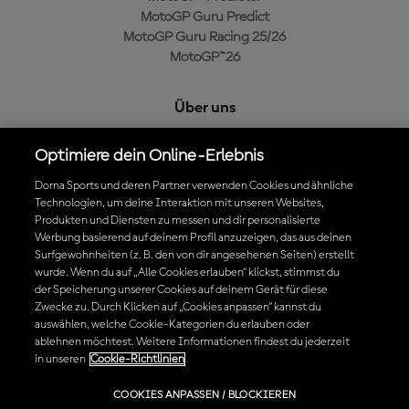
MotoGP Guru Predict
MotoGP Guru Racing 25/26
MotoGP™26
Über uns
MotoGP Group
Optimiere dein Online-Erlebnis
Cookie-Richtlinien
Geschäftsbedingungen
Dorna Sports und deren Partner verwenden Cookies und ähnliche
Technologien, um deine Interaktion mit unseren Websites,
Datenschutzrichtlinien
Produkten und Diensten zu messen und dir personalisierte
Kaufrichtlinie
Werbung basierend auf deinem Profil anzuzeigen, das aus deinen
Surfgewohnheiten (z. B. den von dir angesehenen Seiten) erstellt
wurde. Wenn du auf „Alle Cookies erlauben“ klickst, stimmst du
der Speicherung unserer Cookies auf deinem Gerät für diese
Die offizielle MotoGP™ App herunterladen
Zwecke zu. Durch Klicken auf „Cookies anpassen“ kannst du
auswählen, welche Cookie-Kategorien du erlauben oder
ablehnen möchtest. Weitere Informationen findest du jederzeit
in unseren
Cookie-Richtlinien
© 2026 MotoGP Sports Entertainment Group. Alle Rechte vorbehalten.
COOKIES ANPASSEN / BLOCKIEREN