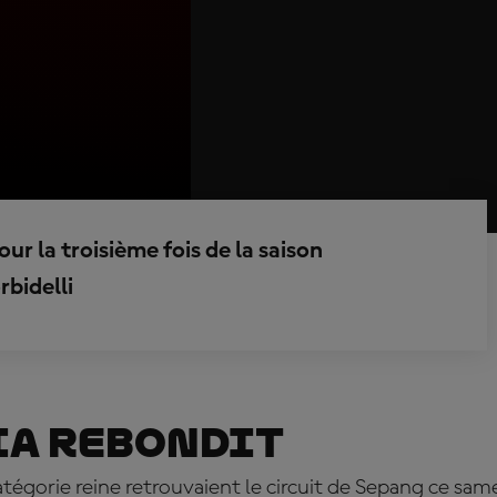
ur la troisième fois de la saison
bidelli
ia rebondit
catégorie reine retrouvaient le circuit de Sepang ce sam