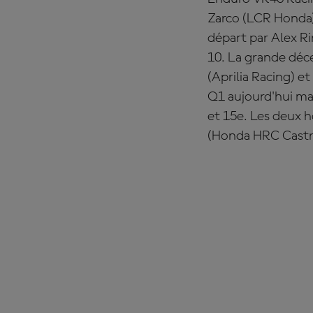
Zarco (LCR Honda),
départ par Alex R
10. La grande déce
(Aprilia Racing) 
Q1 aujourd'hui mai
et 15e. Les deux
(Honda HRC Castro