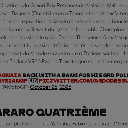
lifications du Grand Prix Petronas de Malaisie. Malgré u
esco Bagnaia (Ducati Lenovo Team) rebondit parfaite
isième pole position de la saison grâce à un tour boucl
s-midi alors qu'il avait du rythme, le double Champion
eek-end aussi belle qu'au Japon. Il devance Alex
Márq
ui revient lui aussi de très loin après un vendredi m
ionnat du Monde sera entouré d'Italiens sur la grill
mina Enduro VR46 Racing Team) signe son retour en pre
agnaia
BACK WITH A BANG for his 3rd pol
aysianGP
🇲🇾
pic.twitter.com/agdodb55
 (@MotoGP)
October 25, 2025
araro quatrième
 réussit plutôt bien à la Yamaha, Fabio Quartararo (Mon