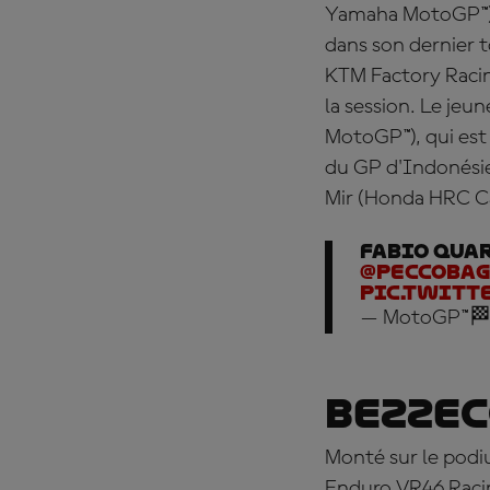
Yamaha MotoGP™) s
dans son dernier t
KTM Factory Racing
la session. Le je
MotoGP™), qui est 
du GP d'Indonésie
Mir (Honda HRC Cas
Fabio Quar
@PeccoBa
pic.twitt
— MotoGP™🏁
Bezzec
Monté sur le podi
Enduro VR46 Racin