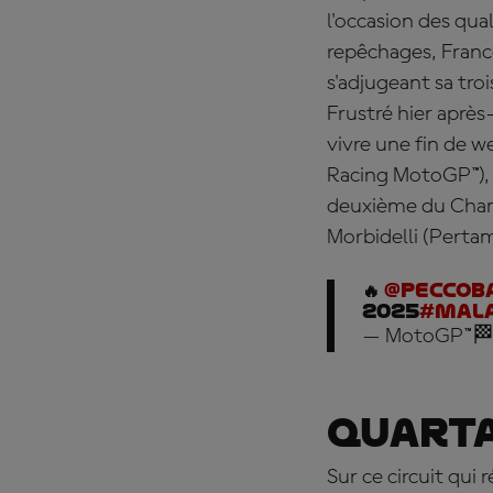
l'occasion des qua
repêchages,
Franc
s'adjugeant sa tro
Frustré hier aprè
vivre une fin de w
Racing MotoGP™), q
deuxième du Champ
Morbidelli (Perta
🔥
@PeccoB
2025
#Mal
— MotoGP™🏁
Quart
Sur ce circuit qui