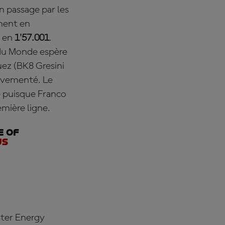
n passage par les
ment en
é en
1'57.001
.
 du Monde espère
uez
(BK8 Gresini
ouvementé. Le
e puisque Franco
mière ligne.
e of
Us
ster Energy