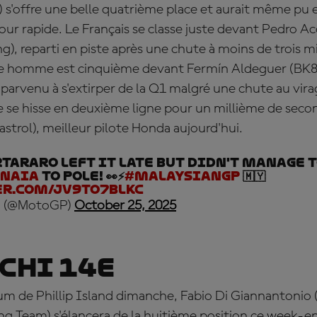
'offre une belle quatrième place et aurait même pu 
our rapide. Le Français se classe juste devant Pedro Ac
), reparti en piste après une chute à moins de trois mi
une homme est cinquième devant Fermín Aldeguer (BK8
parvenu à s'extirper de la Q1 malgré une chute au vira
 se hisse en deuxième ligne pour un millième de sec
trol), meilleur pilote Honda aujourd'hui.
tararo left it late but didn't manage t
gnaia
to pole! 👀⚡
#MalaysianGP
🇲🇾
er.com/jv9tO7blKC
 (@MotoGP)
October 25, 2025
chi 14e
um de Phillip Island dimanche, Fabio Di Giannantonio
g Team) s'élancera de la huitième position ce week-