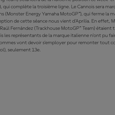
 qui complète la troisième ligne. Le Cannois sera mar
ins (Monster Energy Yamaha MotoGP™), qui ferme la m
ption de cette séance nous vient d'Aprilia. En effet, 
et Raúl Fernández (Trackhouse MotoGP™ Team) étaient t
s les représentants de la marque italienne n'ont pu fa
 hommes vont devoir s'employer pour remonter tout 
l), seulement 13e.