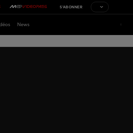
S'ABONNER
déos
News