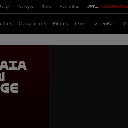
tality
Packages
Store
Authentics
ultats
Classements
Pilotes et Teams
VideoPass
Vi
naia
n
age