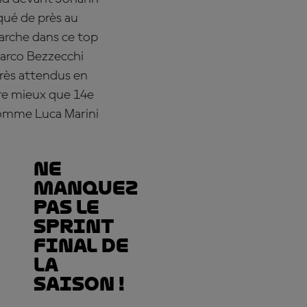
qué de près au
arche dans ce top
Marco Bezzecchi
rès attendus en
ire mieux que 14e
comme Luca Marini
Ne
manquez
pas le
sprint
final de
la
saison !