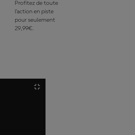
Profitez de toute
l’action en piste
pour seulement
29,99€.
S'ABONNER DÈS
MAINTENANT !