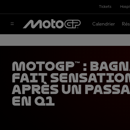
Tickets
Hospi
Calendrier
Rés
MotoGP™ : Bag
fait sensatio
après un pass
en Q1