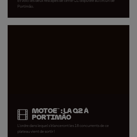
Et voici les deux rescapés de cette Q1 disputée au circuit de
Portimão.
MotoE™ : la Q2 à
Portimão
L'ordre dans lequel s'élanceront les 18 concurrents de ce
plateau vient de sortir !