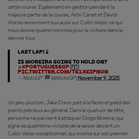
cette course. Également en gestion pendant la
majeure partie de la course, Arón Canet et David
Alonso reviennent eux aussi sur Collin Veijer, ce qui
nous donne quatre hommes pour la victoire dans le
dernier tour.
LAST LAP! ⌛
Is Moreira going to hold on?
⚔️
#PortugueseGP
🇵🇹
pic.twitter.com/tE1xEIpnon
— MotoGP™🏁 (@MotoGP)
November 9, 2025
Un peu plus loin, Jake Dixon part à la faute et perd des
points précieux au général. Dans le quatuor de tête,
personne ne parvient à attaquer Diogo Moreira, qui
signe sa quatrième victoire de la saison devant un
Collin Veijer exceptionnel, qui monte sur son premier