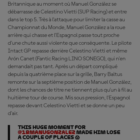
Britannique au moment où Manuel González se
débarrasse de
Celestino Vietti
(SUP Racing) et entre
dans le top 5. Très à l'attaque pour limiter la casse au
Championnat du Monde, Manuel González a la roue
arrière qui chasse et l'Espagnol passe tout proche
d'une chute aussi violente que conséquente
. Le pilote
Intact GP repasse derrière Celestino Vietti et même
Ar
ón
Canet
(Fantic Racing LINO SONEGO), qui n'en
demandait pas tant. Après un départ compliqué
depuis la quatrième place sur la grille,
Barry Baltus
remonte sur la septième position de Manuel González,
dont les chances de titre ne tiennent plus qu'un à fil au
huitième tour de course. Mis sous pression, l'Espagnol
repasse devant Celestino Vietti et se donne un peu
d'air.
This HUGE moment for
@18manugonzalez
made him lose
a couple of places 😱