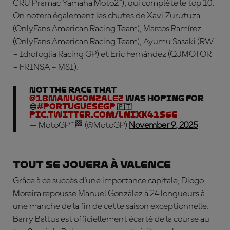
CRU Pramac Yamaha Moto2™), qui complète le top 10.
On notera également les chutes de
Xavi Zurutuza
(OnlyFans American Racing Team),
Marcos Ramírez
(OnlyFans American Racing Team),
Ayumu Sasaki
(RW
– Idrofoglia Racing GP) et
Eric Fernández
(QJMOTOR
– FRINSA – MSI).
Not the race that
@18manugonzalez
was hoping for
😔
#PortugueseGP
🇵🇹
pic.twitter.com/lnIxk41s6e
— MotoGP™🏁 (@MotoGP)
November 9, 2025
Tout se jouera à Valence
Grâce à ce succès d'une importance capitale, Diogo
Moreira repousse Manuel González à 24 longueurs à
une manche de la fin de cette saison exceptionnelle.
Barry Baltus est officiellement écarté de la course au