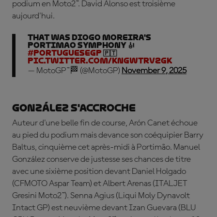
podium en Moto2™. David Alonso est troisième
aujourd'hui.
That was Diogo Moreira's
Portimao Symphony 🎻
#PortugueseGP
🇵🇹
pic.twitter.com/kngWTrV2gk
— MotoGP™🏁 (@MotoGP)
November 9, 2025
González s'accroche
Auteur d'une belle fin de course, Arón Canet échoue
au pied du podium mais devance son coéquipier Barry
Baltus, cinquième cet après-midi à Portimão. Manuel
González conserve de justesse ses chances de titre
avec une sixième position devant
Daniel Holgado
(CFMOTO Aspar Team) et
Albert Arenas
(ITALJET
Gresini Moto2™).
Senna Agius
(Liqui Moly Dynavolt
Intact GP) est neuvième devant
Izan Guevara
(BLU