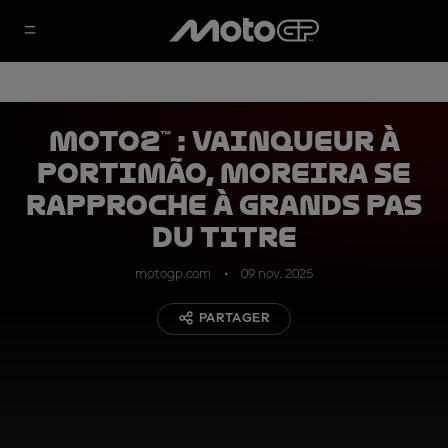
Moto2™ : vainqueur à
Portimão, Moreira se
rapproche à grands pas
du titre
motogp.com
09 nov. 2025
PARTAGER