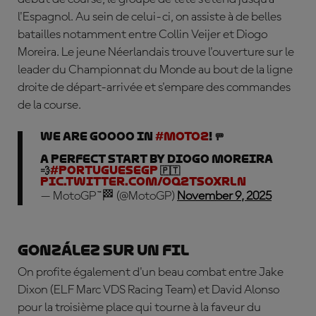
l'Espagnol. Au sein de celui-ci, on assiste à de belles
batailles notamment entre Collin Veijer et Diogo
Moreira. Le jeune Néerlandais trouve l'ouverture sur le
leader du Championnat du Monde au bout de la ligne
droite de départ-arrivée et s'empare des commandes
de la course.
WE ARE GOOOO IN
#Moto2
! 🚥
A perfect start by Diogo Moreira
💨
#PortugueseGP
🇵🇹
pic.twitter.com/Oq2TSoXRlN
— MotoGP™🏁 (@MotoGP)
November 9, 2025
González sur un fil
On profite également d'un beau combat entre Jake
Dixon
(ELF Marc VDS Racing Team) et
David Alonso
pour la troisième place qui tourne à la faveur du