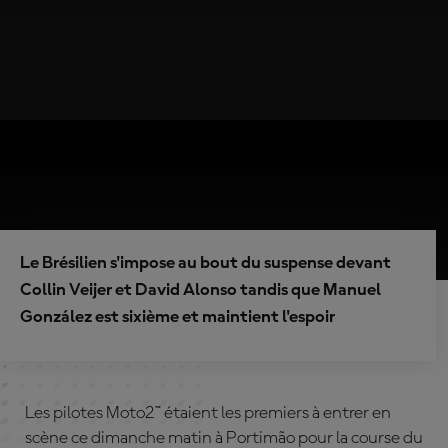
Le Brésilien s'impose au bout du suspense devant
Collin Veijer et David Alonso tandis que Manuel
González est sixième et maintient l'espoir
Les pilotes Moto2™ étaient les premiers à entrer en
scène ce dimanche matin à Portimão pour la course du