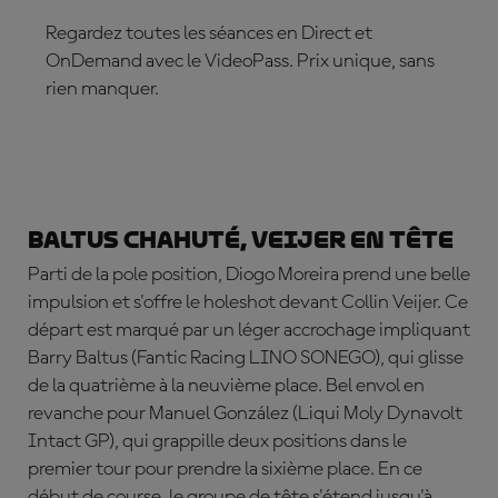
Regardez toutes les séances en Direct et
OnDemand avec le VideoPass. Prix unique, sans
rien manquer.
ABONNE-TOI DÈS MAINTENANT !
Baltus chahuté, Veijer en tête
Parti de la pole position,
Diogo Moreira prend une belle
impulsion et s'offre le holeshot devant
Collin Veijer
. Ce
départ est marqué par un léger accrochage impliquant
Barry Baltus
(Fantic Racing LINO SONEGO), qui glisse
de la quatrième à la neuvième place. Bel envol en
revanche pour
Manuel González (Liqui Moly Dynavolt
Intact GP), qui grappille deux positions dans le
premier tour pour prendre la sixième place. En ce
début de course, le groupe de tête s'étend jusqu'à