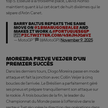
top 5. Esseulé à la troisième place, David Alonso
maintient quant à lui cet écart de huit dixièmes qui le
sépare d'Arón Canet.
Barry Baltus repeats the same
move on
@18manugonzalez
and
makes it work 💪
#PortugueseGP
🇵🇹
pic.twitter.com/4SkjHjq6vi
— MotoGP™🏁 (@MotoGP)
November 9, 2025
Moreira prive Veijer d'un
premier succès
Dans les derniers tours, Diogo Moreira passe en mode
attaque et fait la jonction avec Collin Veijer à cinq
boucles de l'arrivée. Le Brésilien a parfaitement géré
ses pneus et prépare tranquillement son attaque sur
le rookie. À trois boucles de la fin, le leader du
Championnat du Monde passe à l'offensive dans le
secteur 3 et récupère la direction des opérations dans