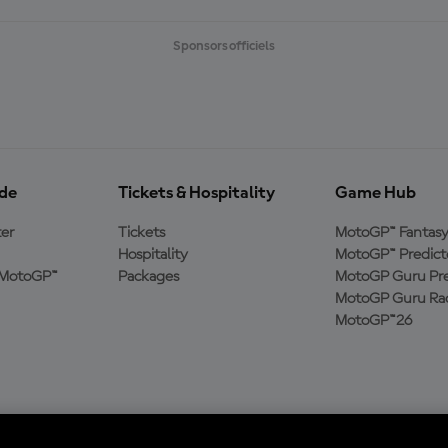
Sponsors officiels
ide
Tickets & Hospitality
Game Hub
er
Tickets
MotoGP™ Fantas
Hospitality
MotoGP™ Predict
e MotoGP™
Packages
MotoGP Guru Pre
MotoGP Guru Rac
MotoGP™26