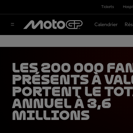
Tickets
Hospi
Calendrier
Rés
Les 200 000 fa
présents à Va
portent le tot
annuel à 3,6
millions