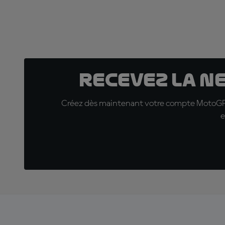
Recevez la N
Créez dès maintenant votre compte MotoGP™ e
e