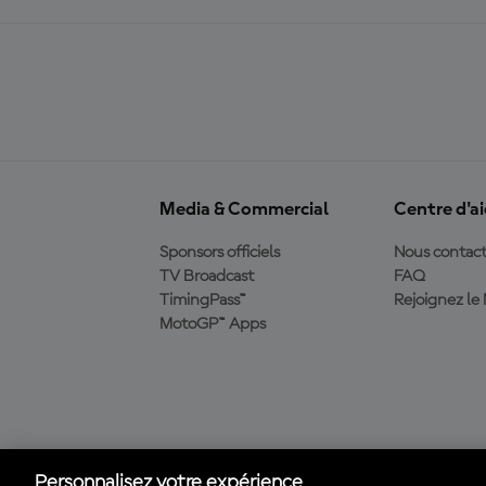
Media & Commercial
Centre d'a
Sponsors officiels
Nous contact
TV Broadcast
FAQ
TimingPass™
Rejoignez l
MotoGP™ Apps
Télécharger l'appli
officielle du MotoGP™
Personnalisez votre expérience