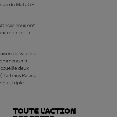
ntinue du MotoGP™
tatrices nous ont
pour montrer la
aison de Valence.
t commencer à
accueille deux
(Italtrans Racing
oglu, triple
Toute l'action