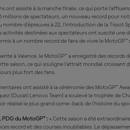
s ont assisté à la manche finale, ce qui porte l'affluen
,6 millions de spectateurs, un nouveau record pour not
nombre d'épreuves à 22, l'introduction de la Tissot S
es activités destinées aux spectateurs ont suscité une
ermis à un nombre record de fans de vivre le MotoGP™ 
sente à Valence, le MotoGP™ a enregistré des records 
ette saison, ce qui souligne l'attrait mondial croissant 
urs plus fort des fans.
mentaires ont assisté à la cérémonie des MotoGP™ Awa
quez (Ducati Lenovo Team) a soulevé le trophée de 
r réalisé le plus grand come-back de l'histoire du spo
, PDG du MotoGP™ :
« Cette saison a été extraordinai
nces record et des courses inoubliables. Le dépassemen