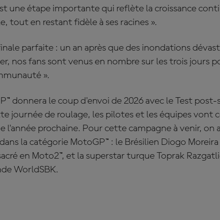
est une étape importante qui reflète la croissance co
e, tout en restant fidèle à ses racines ».
 finale parfaite : un an après que des inondations dévas
er, nos fans sont venus en nombre sur les trois jours 
ommunauté ».
™ donnera le coup d'envoi de 2026 avec le Test post-s
tte journée de roulage, les pilotes et les équipes von
e l'année prochaine. Pour cette campagne à venir, on 
ans la catégorie MotoGP™ : le Brésilien Diogo Moreira 
sacré en Moto2™, et la superstar turque Toprak Razgatli
de WorldSBK.