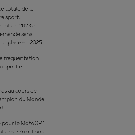
ce totale de la
re sport.
print en 2023 et
 demande sans
sur place en 2025.
de fréquentation
du sport et
rds au cours de
Champion du Monde
rt.
re pour le MotoGP™
t des 3,6 millions