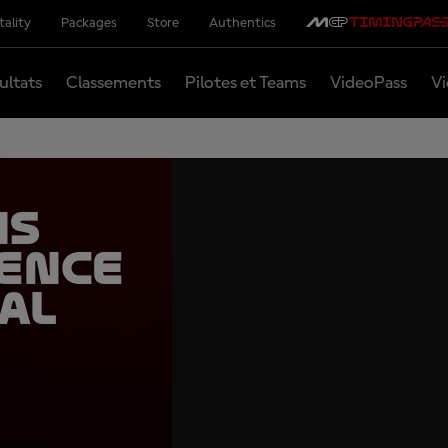
tality
Packages
Store
Authentics
ultats
Classements
Pilotes et Teams
VideoPass
Vi
ns
lence
al