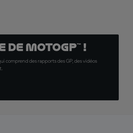
 de MotoGP™ !
qui comprend des rapports des GP, des vidéos
t.