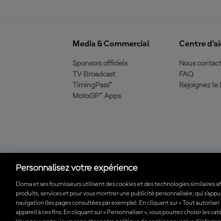
Media & Commercial
Centre d'a
Sponsors officiels
Nous contact
TV Broadcast
FAQ
TimingPass™
Rejoignez l
MotoGP™ Apps
Télécharger l'appli
officielle du MotoGP™
Personnalisez votre expérience
Dorna et ses fournisseurs utilisent des cookies et des technologies similaires a
produits, services et pour vous montrer une publicité personnalisée, qui s’appuie
© 2026 MotoGP Sports Entertainment Group. Tous droits réservés. To
navigation (les pages consultées par exemple). En cliquant sur « Tout autoriser
appareil à ces fins. En cliquant sur « Personnaliser », vous pourrez choisir les c