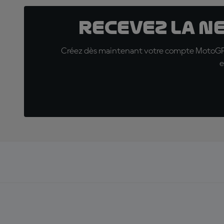
Recevez la N
Créez dès maintenant votre compte MotoGP™ e
e