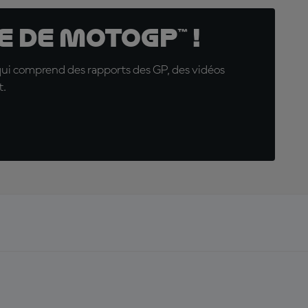
 de MotoGP™ !
qui comprend des rapports des GP, des vidéos
t.