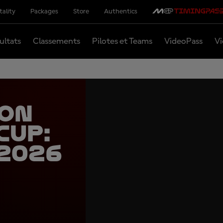
tality
Packages
Store
Authentics
ultats
Classements
Pilotes et Teams
VideoPass
Vi
son
Cup:
 2026