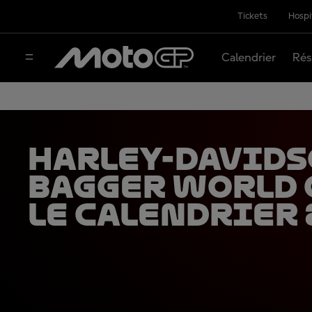
Tickets
Hospi
Calendrier
Rés
Harley-David
Bagger World 
le calendrier