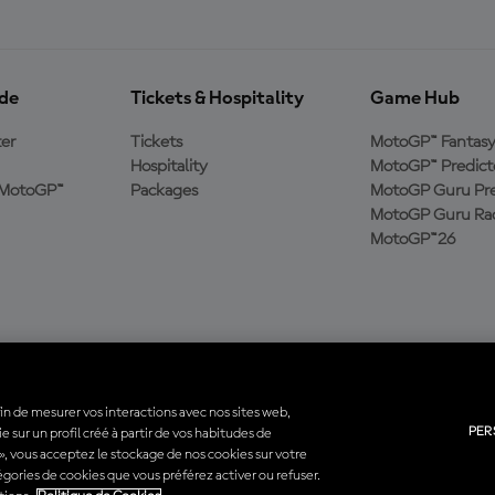
ide
Tickets & Hospitality
Game Hub
er
Tickets
MotoGP™ Fantas
Hospitality
MotoGP™ Predict
e MotoGP™
Packages
MotoGP Guru Pre
MotoGP Guru Rac
MotoGP™26
fin de mesurer vos interactions avec nos sites web,
PER
 sur un profil créé à partir de vos habitudes de
utes les marques déposées sont la propriété de leurs détenteurs respectifs.
 », vous acceptez le stockage de nos cookies sur votre
atégories de cookies que vous préférez activer ou refuser.