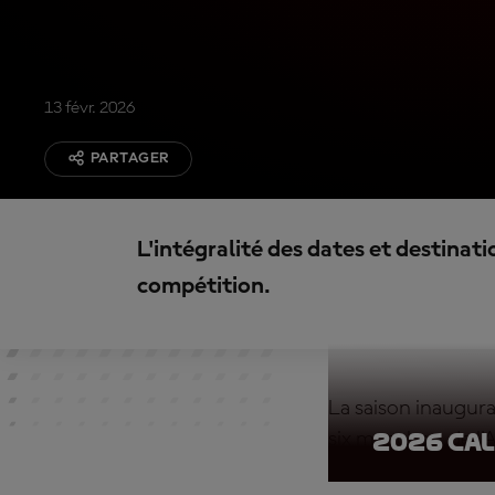
13 févr. 2026
PARTAGER
L'intégralité des dates et destinati
compétition.
La saison inaugur
six manches, de l'
2026 ca