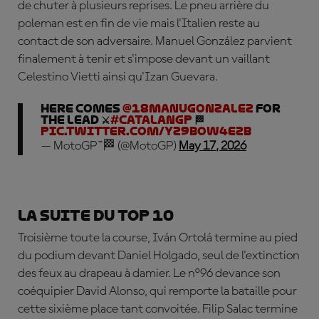
de chuter à plusieurs reprises. Le pneu arrière du
poleman est en fin de vie mais l'Italien reste au
contact de son adversaire. Manuel González parvient
finalement à tenir et s'impose devant un vaillant
Celestino Vietti ainsi qu'Izan Guevara.
HERE COMES
@18manugonzalez
FOR
THE LEAD ⚔️
#CatalanGP
🏁
pic.twitter.com/Yz9boW4EZb
— MotoGP™🏁 (@MotoGP)
May 17, 2026
La suite du top 10
Troisième toute la course, Iván Ortolá termine au pied
du podium devant Daniel Holgado, seul de l'extinction
des feux au drapeau à damier. Le n°96 devance son
coéquipier David Alonso, qui remporte la bataille pour
cette sixième place tant convoitée. Filip Salac termine