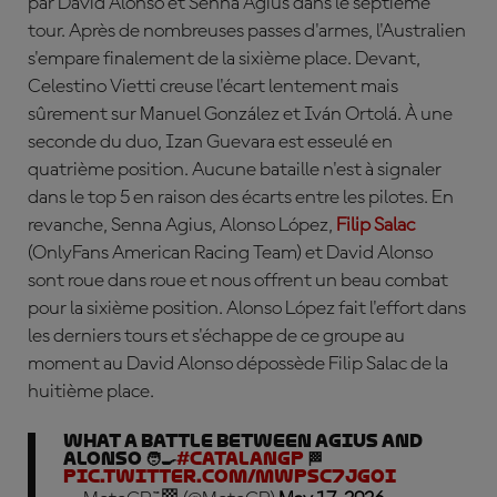
par David Alonso et Senna Agius dans le septième
tour. Après de nombreuses passes d'armes, l'Australien
s'empare finalement de la sixième place. Devant,
Celestino Vietti creuse l'écart lentement mais
sûrement sur Manuel González et Iván Ortolá. À une
seconde du duo, Izan Guevara est esseulé en
quatrième position. Aucune bataille n'est à signaler
dans le top 5 en raison des écarts entre les pilotes. En
revanche, Senna Agius, Alonso López,
Filip Salac
(OnlyFans American Racing Team) et David Alonso
sont roue dans roue et nous offrent un beau combat
pour la sixième position. Alonso López fait l'effort dans
les derniers tours et s'échappe de ce groupe au
moment au David Alonso dépossède Filip Salac de la
huitième place.
What a battle between Agius and
Alonso 🧑‍🍳
#CatalanGP
🏁
pic.twitter.com/Mwpsc7jgOI