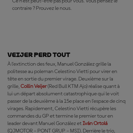
Ce n'est peut-être pas pour vous. Vous pensez le
contraire ? Prouvez le nous.
ABONNEZ-VOUS DÈS MAINTENANT !
Veijer perd tout
À l'extinction des feux, Manuel González grille la
politesse au poleman Celestino Vietti pour virer en
tête en sortie du premier virage. Deuxième sur la
grille,
Collin Veijer
(Red Bull KTM Ajo) réalise quant à
lui un départ absolument catastrophique qui le voit
passer de la deuxième à la 15e place en l'espace de cinq
virages. Rapidement, Celestino Vietti récupère les
commandes du GP et termine le premier tour en
leader devant Manuel González et
Iván Ortolá
(QJMOTOR – PONT GRUP – MSI). Derrière le trio,