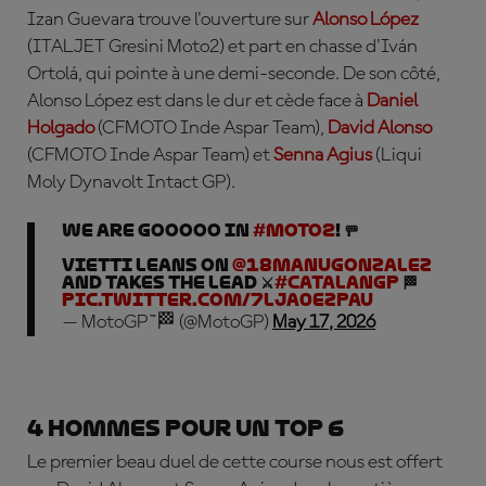
Izan Guevara
trouve l'ouverture sur
Alonso López
(ITALJET Gresini Moto2) et part en chasse d'Iván
Ortolá, qui pointe à une demi-seconde. De son côté,
Alonso López est dans le dur et cède face à
Daniel
Holgado
(CFMOTO Inde Aspar Team),
David Alonso
(CFMOTO Inde Aspar Team) et
Senna Agius
(Liqui
Moly Dynavolt Intact GP).
WE ARE GOOOOO IN
#Moto2
! 🚥
Vietti LEANS on
@18manugonzalez
and takes the lead ⚔️
#CatalanGP
🏁
pic.twitter.com/7Lja0ezpau
— MotoGP™🏁 (@MotoGP)
May 17, 2026
4 hommes pour un top 6
Le premier beau duel de cette course nous est offert