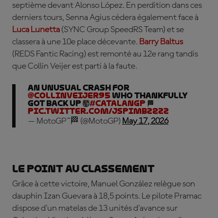
septième devant Alonso López. En perdition dans ces
derniers tours, Senna Agius cédera également face à
Luca Lunetta
(SYNC Group SpeedRS Team) et se
classera à une 10e place décevante.
Barry Baltus
(REDS Fantic Racing) est remonté au 12e rang tandis
que Collin Veijer est parti à la faute.
An unusual crash for
@collinveijer95
who thankfully
got back up 🤯
#CatalanGP
🏁
pic.twitter.com/jsPimbz2zZ
— MotoGP™🏁 (@MotoGP)
May 17, 2026
Le point au classement
Grâce à cette victoire, Manuel González relègue son
dauphin Izan Guevara à 18,5 points. Le pilote Pramac
dispose d'un matelas de 13 unités d'avance sur