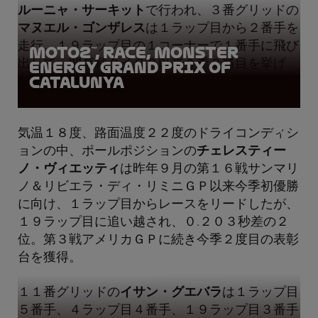
ルーニャ・サーキット
で行われ、３番グリッドの
マヌエル・ゴンザレス
は１ラップ目から２番手を
走行。１９ラップ目の１コーナーで１番手に飛び
Moto2™, Race, Monster
出して、開幕戦タイＧＰ以来今季２勝目を挙げ
Energy Grand Prix of
Catalunya
た。
気温１８度、路面温度２２度のドライコンディシ
ョンの中、ポールポジションの
チェレスティー
ノ・ヴィエッティ
は昨年９月の第１６戦サンマリ
ノ＆リビエラ・ディ・リミニＧＰ以来今季初優勝
に向け、１ラップ目からレースをリードしたが、
１９ラップ目に追い越され、０.２０３秒差の２
位。第３戦アメリカＧＰに続き今季２度目の表彰
台を獲得。
１１番グリッドの
イサン・グエバラ
は１ラップ目
５番手、４ラップ目４番手、１９ラップ目３番手