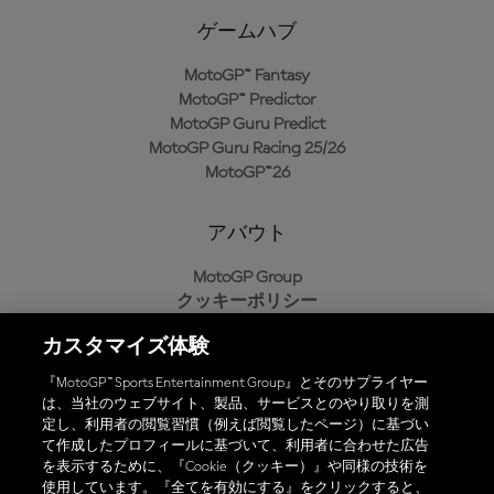
ゲームハブ
MotoGP™ Fantasy
MotoGP™ Predictor
MotoGP Guru Predict
MotoGP Guru Racing 25/26
MotoGP™26
アバウト
MotoGP Group
クッキーポリシー
利用規約
カスタマイズ体験
プライバシーポリシー
購入ポリシー
『MotoGP™ Sports Entertainment Group』とそのサプライヤー
は、当社のウェブサイト、製品、サービスとのやり取りを測
定し、利用者の閲覧習慣（例えば閲覧したページ）に基づい
て作成したプロフィールに基づいて、利用者に合わせた広告
オフィシャルアプリ
を表示するために、『Cookie（クッキー）』や同様の技術を
使用しています。『全てを有効にする』をクリックすると、