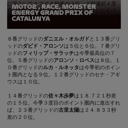
に浮上して４.２０５秒差の３位。２戦連続４度
Moto2™, Race, Monster
目の表彰台を獲得すれば、４番グリッドの
イバ
Energy Grand Prix of
Catalunya
ン・オルトラ
は４位。
８番グリッドの
ダニエル・オルガド
と１３番グリ
ッドの
ダビド・アロンソ
は５位と６位。７番グリ
ッドの
フィリップ・サラッチ
は今季最高位の７
位。５番グリッドの
アロンソ・ロペス
は８位。１
０番グリッドの
ルカ・ルネッタ
は今季初のポイン
ト圏内となる９位。１２番グリッドのセナ・アギ
ウスは１０位。
１４番グリッドの
佐々木歩夢
は１８.７２１秒差
の１５位。今季３度目のポイント圏内に進出すれ
ば、２３番グリッドの
古里太陽
は２４.８３３秒
差の２０位。