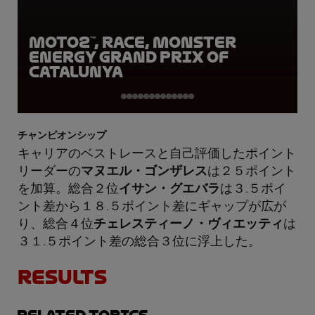
Moto2™, Race, Monster
Energy Grand Prix of
Catalunya
チャンピオンシップ
キャリアのベストレースと自己評価したポイント
リーダーの
マヌエル・ゴンザレス
は２５ポイント
を加算。総合２位
イサン・グエバラ
は３.５ポイ
ント差から１８.５ポイント差にギャップが広が
り、総合４位
チェレスティーノ・ヴィエッティ
は
３１.５ポイント差の総合３位に浮上した。
RESULTS