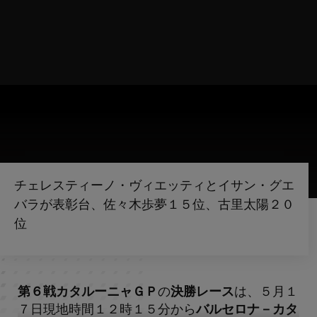
チェレスティーノ・ヴィエッティとイサン・グエ
バラが表彰台、佐々木歩夢１５位、古里太陽２０
位
第６戦カタルーニャＧＰ
の
決勝レース
は、５月１
７日現地時間１２時１５分から
バルセロナ－カタ