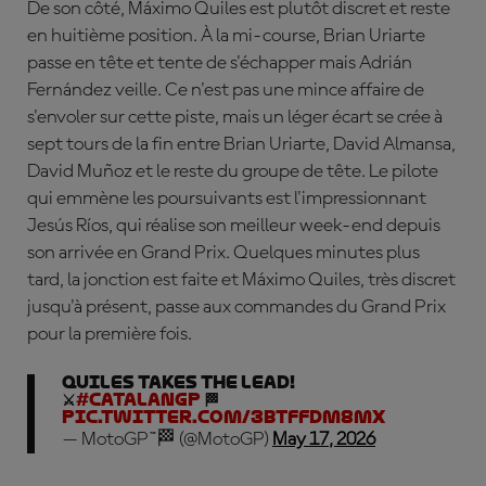
De son côté, Máximo Quiles est plutôt discret et reste
en huitième position. À la mi-course, Brian Uriarte
passe en tête et tente de s'échapper mais Adrián
Fernández veille. Ce n'est pas une mince affaire de
s'envoler sur cette piste, mais un léger écart se crée à
sept tours de la fin entre Brian Uriarte, David Almansa,
David Muñoz et le reste du groupe de tête. Le pilote
qui emmène les poursuivants est l'impressionnant
Jes
ús
Ríos, qui réalise son meilleur week-end depuis
son arrivée en Grand Prix. Quelques minutes plus
tard, la jonction est faite et Máximo Quiles, très discret
jusqu'à présent, passe aux commandes du Grand Prix
pour la première fois.
Quiles takes the lead!
⚔️
#CatalanGP
🏁
pic.twitter.com/3btFFDM8MX
— MotoGP™🏁 (@MotoGP)
May 17, 2026