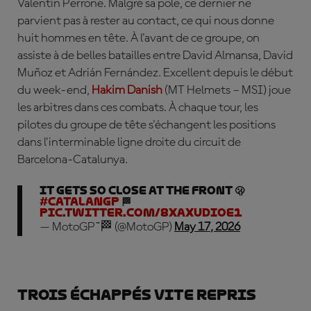
Valentín Perrone. Malgré sa pole, ce dernier ne
parvient pas à rester au contact, ce qui nous donne
huit hommes en tête. À l'avant de ce groupe, on
assiste à de belles batailles entre David Almansa, David
Muñoz et Adrián Fernández. Excellent depuis le début
du week-end,
Hakim Danish
(MT Helmets – MSI) joue
les arbitres dans ces combats. À chaque tour, les
pilotes du groupe de tête s'échangent les positions
dans l'interminable ligne droite du circuit de
Barcelona-Catalunya.
It gets SO close at the front 🫢
#CatalanGP
🏁
pic.twitter.com/8xaXuDIOE1
— MotoGP™🏁 (@MotoGP)
May 17, 2026
Trois échappés vite repris