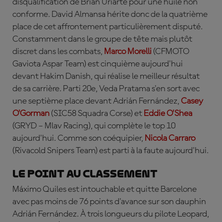
disqualification de Brian Uriarte pour une huile non
conforme. David Almansa hérite donc de la quatrième
place de cet affrontement particulièrement disputé.
Constamment dans le groupe de tête mais plutôt
discret dans les combats,
Marco Morelli
(CFMOTO
Gaviota Aspar Team) est cinquième aujourd'hui
devant Hakim Danish, qui réalise le meilleur résultat
de sa carrière. Parti 20e, Veda Pratama s'en sort avec
une septième place devant Adrián Fernández,
Casey
O'Gorman
(SIC58 Squadra Corse) et
Eddie O'Shea
(GRYD – Mlav Racing)
, qui complète le top 10
aujourd'hui. Comme son coéquipier,
Nicola Carraro
(Rivacold Snipers Team) est parti à la faute aujourd'hui.
Le point au classement
Máximo Quiles est intouchable et quitte Barcelone
avec pas moins de 76 points d'avance sur son dauphin
Adrián Fernández. À trois longueurs du pilote Leopard,