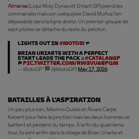
Almansa
(Liqui Moly Dynavolt Intact GP) prend les
commandes mais son coéquipier David Muñoz l'en
dépossède dans la ligne droite. Un premier groupe de
sept pilotes se détache du reste du peloton.
LIGHTS OUT IN
#Moto3
! 🚥
Brian Uriarte with a perfect
start leads the pack ⚔️
#CatalanGP
🏁
pic.twitter.com/rw3vu68PQm
— MotoGP™🏁 (@MotoGP)
May 17, 2026
Batailles à l'aspiration
Un peu plus loin, Máximo Quiles et Álvaro Carpe
forcent pour faire la jonction mais les deux hommes se
battent et perdent du temps. À la fin du quatrième
tour, ils sont enfin dans le sillage de Brian Uriarte et