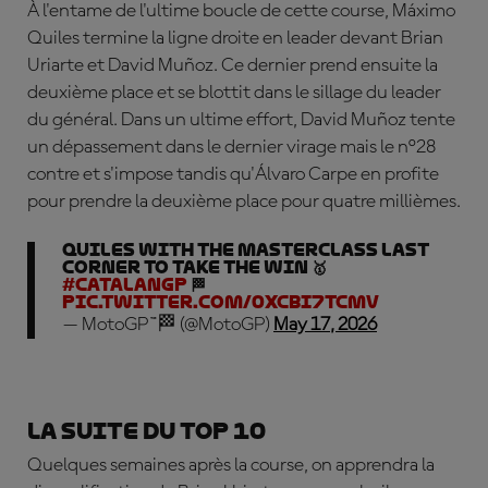
À l'entame de l'ultime boucle de cette course, Máximo
Quiles termine la ligne droite en leader devant Brian
Uriarte et David Muñoz. Ce dernier prend ensuite la
deuxième place et se blottit dans le sillage du leader
du général. Dans un ultime effort, David Muñoz tente
un dépassement dans le dernier virage mais le n°28
contre et s'impose tandis qu'
Á
lvaro Carpe en profite
pour prendre la deuxième place pour quatre millièmes.
QUILES WITH THE MASTERCLASS LAST
CORNER TO TAKE THE WIN 🥇
#CatalanGP
🏁
pic.twitter.com/0xCbi7tCmV
— MotoGP™🏁 (@MotoGP)
May 17, 2026
La suite du top 10
Quelques semaines après la course, on apprendra la