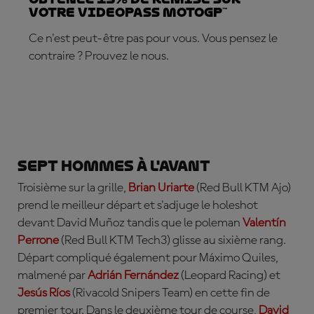
votre VideoPass MotoGP™
Ce n'est peut-être pas pour vous. Vous pensez le
contraire ? Prouvez le nous.
ABONNEZ-VOUS DÈS MAINTENANT !
Sept hommes à l'avant
Troisième sur la grille,
Brian Uriarte
(Red Bull KTM Ajo)
prend le meilleur départ et s'adjuge le holeshot
devant
David Muño
z
tandis que le poleman
Valentín
Perrone
(Red Bull KTM Tech3) glisse au sixième rang.
Départ compliqué également pour
Máximo Quiles
,
malmené par
Adrián Fernández
(Leopard Racing) et
Jesús
Ríos
(Rivacold Snipers Team) en cette fin de
premier tour. Dans le deuxième tour de course,
David