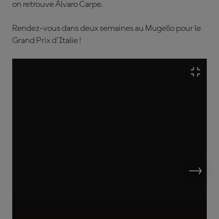
on retrouve
Á
lvaro Carpe.
Rendez-vous dans deux semaines au Mugello pour le
Grand Prix d'Italie !