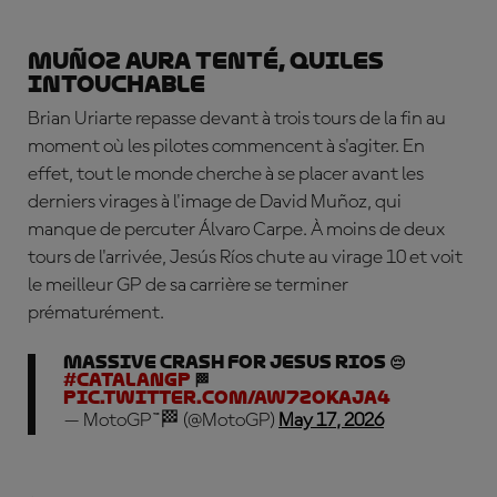
Muñoz aura tenté, Quiles
intouchable
Brian Uriarte repasse devant à trois tours de la fin au
moment où les pilotes commencent à s'agiter. En
effet, tout le monde cherche à se placer avant les
derniers virages à l'image de David Muñoz, qui
manque de percuter
Á
lvaro Carpe. À moins de deux
tours de l'arrivée, Jes
ús
Ríos chute au virage 10 et voit
le meilleur GP de sa carrière se terminer
prématurément.
MASSIVE crash for Jesus Rios 😔
#CatalanGP
🏁
pic.twitter.com/aW7ZoKaja4
— MotoGP™🏁 (@MotoGP)
May 17, 2026