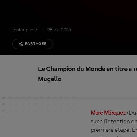
motogp.com
28 mai 2026
PARTAGER
Le Champion du Monde en titre a re
Mugello
Marc
Márquez
(Du
avec l'intention d
première étape. En