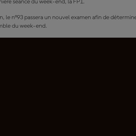
emière séance du week-end, la FP1.
n, le n°93 passera un nouvel examen afin de déterminer 
semble du week-end.