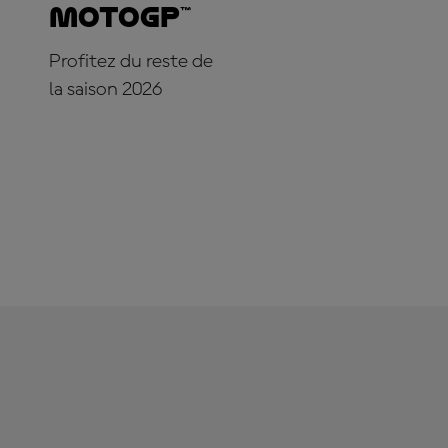
MotoGP™
Profitez du reste de
la saison 2026
ABONNE-TOI DÈS
MAINTENANT !