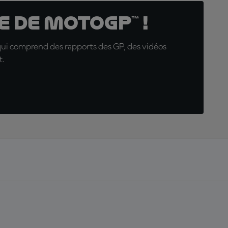
 de MotoGP™ !
qui comprend des rapports des GP, des vidéos
t.