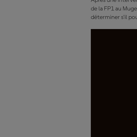
Après une interven
de la FP1 au Muge
déterminer s'il po