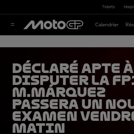
Tickets
Hospi
Calendrier
Rés
Déclaré apte à
disputer la FP
M.Márquez
passera un no
examen vendr
matin