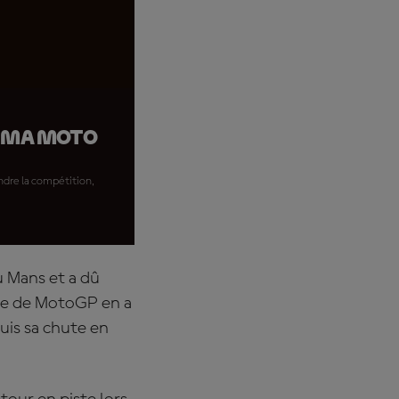
r ma moto
endre la compétition,
u Mans et a dû
de de MotoGP en a
uis sa chute en