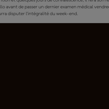
tion et quelques jours de convalescence, il fera son re
llo avant de passer un dernier examen médical vendred
urra disputer l'intégralité du week-end.