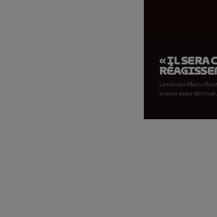
« Il sera
réagisse
Les locaux Marco Bezze
encore assez diminué.