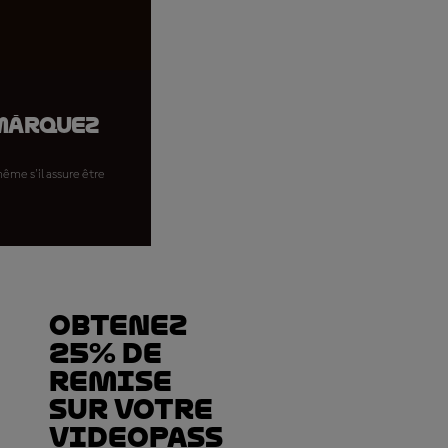
.Márquez
ême s'il assure être
Obtenez
25% de
REMISE
sur votre
VideoPass