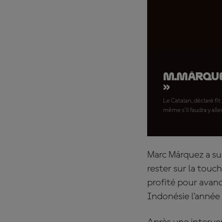
M.Márquez
»
Le Catalan, déclaré fi
même s'il faudra y alle
Marc Márquez a sub
rester sur la to
profité pour avanc
Indonésie l'année 