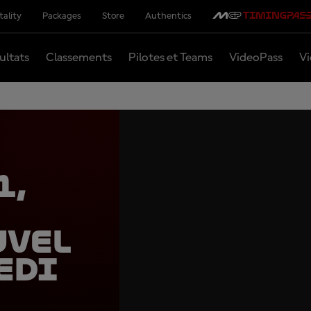
tality
Packages
Store
Authentics
ultats
Classements
Pilotes et Teams
VideoPass
Vi
1,
uvel
edi