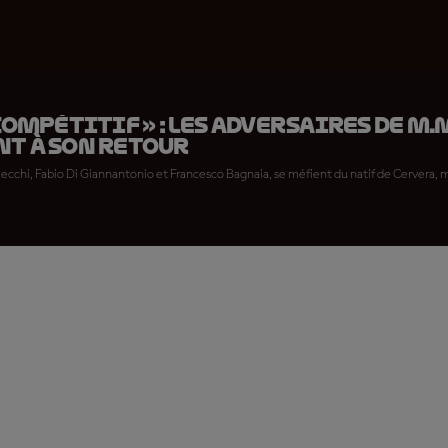
 compétitif » : les adversaires de M
nt à son retour
cchi, Fabio Di Giannantonio et Francesco Bagnaia, se méfient du natif de Cervera, m