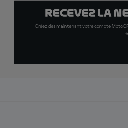
Recevez la N
Créez dès maintenant votre compte MotoGP™ e
e