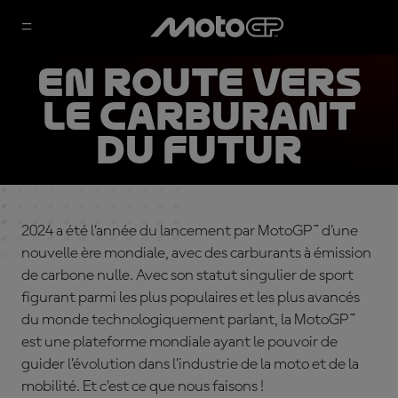
En route vers
le carburant
du futur
2024 a été
l’année
du
lancement
par MotoGP™
d’une
nouvelle
ère
mondiale
, avec des carburants à
émission
de
carbone
nulle
. Avec son
statut
singulier
de sport
figurant
parmi
les plus
populaires
et les plus
avancés
du monde
technologiquement
parlant
, la MotoGP
™
est
une
plateforme
mondiale
ayant
le
pouvoir
de
guider
l’évolution
dans
l’industrie
de la moto et de la
mobilité
. Et
c’est
ce
que nous
faisons
!