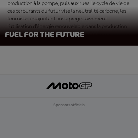
production à la pompe, puis aux rues, le cycle de vie de
ces carburants du futur vise la neutralité carbone, les
fournisseurs ajoutant aussi progressivement
l’utilisation d’énergie renouvelable dans la production
Fuel for the future
de leur carburant.
Sponsors officiels