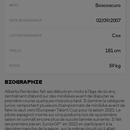
Boscoscuro
MOTO
02/09/2007
DATE DE NAISSANCE
Cox
LIEU DE NAISSANCE
181 cm
TAILLE
59 kg
POIDS
Biographie
Alberto Ferrández fait ses débuts en moto à l'âge de six ans,
s'entraînant d'abord sur des minibikes avant de disputer sa
première course quelques mois plus tard. Il domine la catégorie
junior, remportant plusieurs championnats de minibike avant de
faire le saut vers l'European Talent Cup pour la saison 2020. Le
pilote espagnol monte sur cinq podiums lors de sa première
saison et connaît encore plus de succès l'année suivante. Il fait
ses premiers pas en JuniorGP™ en 2022 en participant à la
dernière manche de la saison, sur le même circuit où il allait