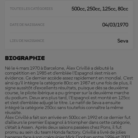
P
L
500cc, 250cc, 125cc, 80cc
TOUTES LES CATÉGORIES
U
S
04/03/1970
DATE DE NAISSANCE
Seva
LIEU DE NAISSANCE
Biographie
Né le 4 mars 1970 à Barcelone, Álex Crivillé a débuté la
compétition en 1985 et d’emblée l’Espagnol s'est mis en
évidence. Ce dernier accède assez rapidement en mondial. C’est
ainsi qu’il intègre la catégorie 80cc en 1987 et une fois de plus, il
signe aussitôt d’excellents résultats, puisque dès sa deuxième
course, le pilote ibérique a pu grimper sur la deuxième marche
du podium. Deux ans plus tard, l’Espagnol est monté en 125cc
et s’est d’emblée adjugé le titre. Le natif de Seva a ensuite
intégré la catégorie 250cc sans toutefois connaître la même
réussite.
Álex Crivillé a fait son arrivée en 500cc en 1992 et ce dernier fut
d’ailleurs le premier Espagnol à triompher dans cette catégorie,
c’était à Assen. Après deux saisons passées chez Pons, il fut
promu au sein du team Honda factory. Crivillé a livré de jolies
bagarres face à son coéquipier Mick Doohan entre 1994 et 2001.