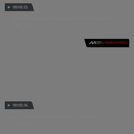
00:02:21
Álex Crivillé, premier Espagnol titré sur Michelin
21 SEPT. 2016
00:02:34
Álex Crivillé parmi les MotoGP™ Legends
03 JUIN 2016