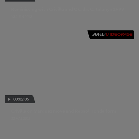
Reminiscing with Criville and Okada: Catalunya 1999
13 JUIN 2013
00:02:06
Criville on Marquez move and Repsol Honda form
22 MAI 2013