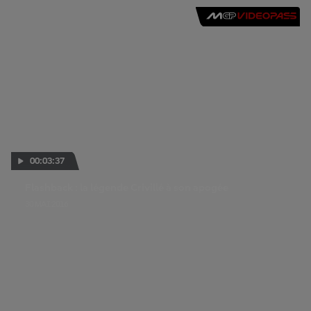
00:03:37
Flashback : la légende Crivillé à son apogée
30 MAI 2016