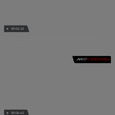
00:01:18
Franco Uncini et Álex Crivillé : MotoGP™ Legends
04 MAI 2016
00:04:42