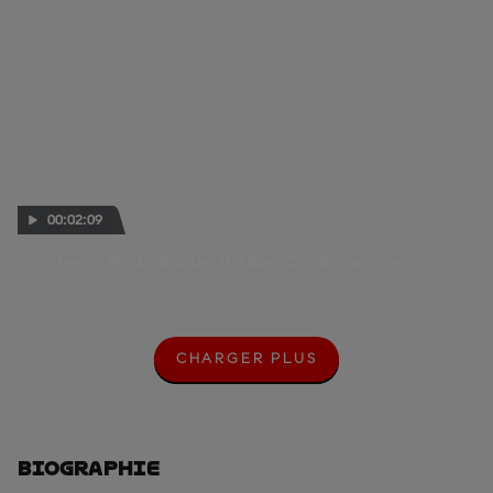
00:02:09
Valencia 2011 - Buckler 0,0 Alex Crivillé’s advices
17 NOV. 2011
CHARGER PLUS
C
H
A
R
G
E
Biographie
R