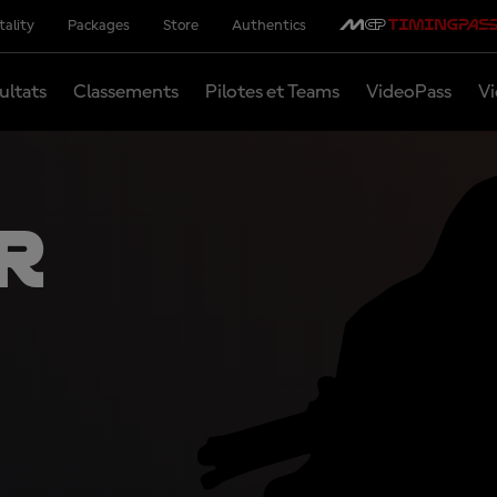
tality
Packages
Store
Authentics
ultats
Classements
Pilotes et Teams
VideoPass
Vi
R