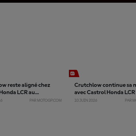
ow reste aligné chez
Crutchlow continue sa 
 Honda LCR au
avec Castrol Honda LCR
ring
et Assen
26
PAR MOTOGP.COM
10 JUIN 2026
PAR 