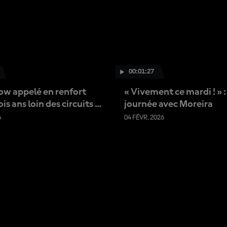
U
S
00:01:27
ow appelé en renfort
« Vivement ce mardi ! » 
is ans loin des circuits :
journée avec Moreira
m’attendais pas à être là
6
04 FÉVR. 2026