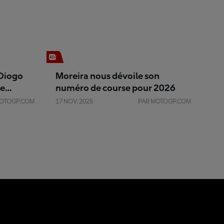
Diogo
Moreira nous dévoile son
te
numéro de course pour 2026
MOTOGP.COM
17 NOV. 2025
PAR MOTOGP.COM