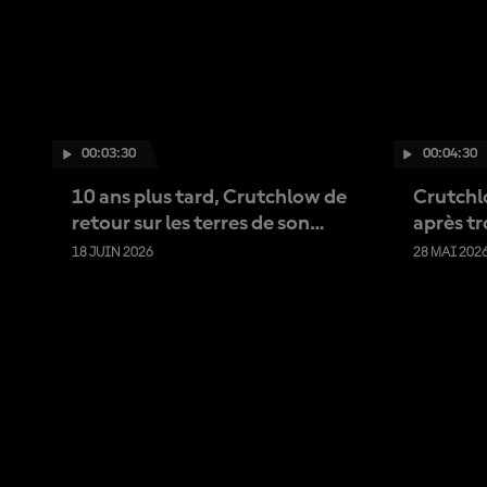
00:03:30
00:04:30
10 ans plus tard, Crutchlow de
Crutchl
retour sur les terres de son
après tro
premier succès
« Je ne 
18 JUIN 2026
28 MAI 202
»