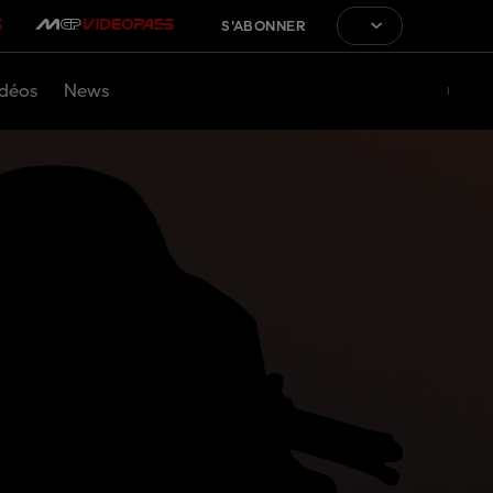
S'ABONNER
déos
News