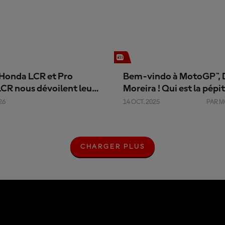
 Honda LCR et Pro
Bem-vindo à MotoGP™, 
CR nous dévoilent leurs
Moreira ! Qui est la pépi
s pour 2026
brésilienne ?
26
14 OCT. 2025
PAR 
CHARGER PLUS
C
H
A
R
G
E
R
P
L