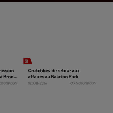
mission
Crutchlow de retour aux
 à Brno
affaires au Balaton Park
MOTOGP.COM
02 JUIN 2026
PAR MOTOGP.COM