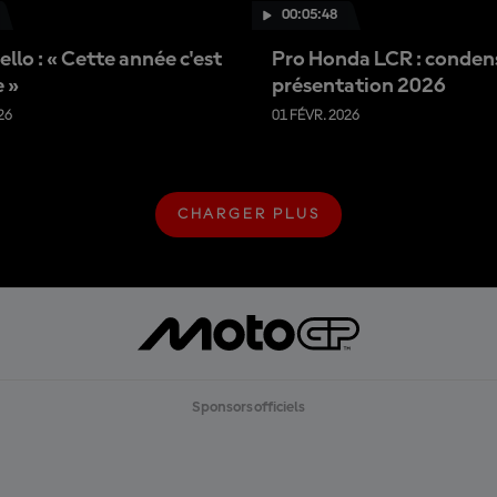
00:05:48
llo : « Cette année c'est
Pro Honda LCR : condens
 »
présentation 2026
26
01 FÉVR. 2026
CHARGER PLUS
C
H
A
R
G
E
R
P
L
U
Sponsors officiels
S