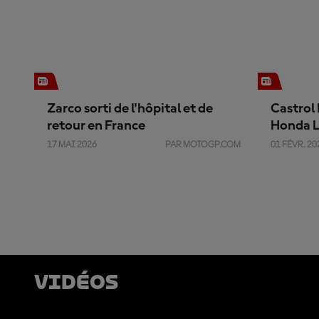
Zarco sorti de l'hôpital et de
Castrol
retour en France
Honda L
couleur
17 MAI 2026
PAR MOTOGP.COM
01 FÉVR. 20
Vidéos