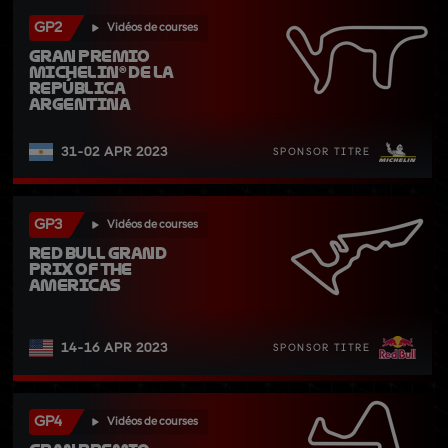
GP2
Vidéos de courses
Gran Premio 
Michelin® de la 
República 
Argentina
31-02 APR 2023
SPONSOR TITRE
GP3
Vidéos de courses
Red Bull Grand 
Prix of The 
Americas
14-16 APR 2023
SPONSOR TITRE
GP4
Vidéos de courses