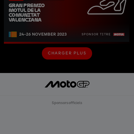
Gran Premio 
Motul de la 
Comunitat 
Valenciana
24-26 NOVEMBER 2023
SPONSOR TITRE
CHARGER PLUS
C
H
A
R
G
E
R
P
L
U
Sponsors officiels
S