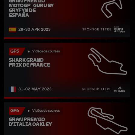
Gran Premio 
MotoGP™ Guru by 
Gryfyn de 
España
28-30 APR 2023
SPONSOR TITRE
GP5
Vidéos de courses
SHARK Grand 
Prix de France
31-02 MAY 2023
SPONSOR TITRE
GP6
Vidéos de courses
Gran Premio 
d'Italia Oakley