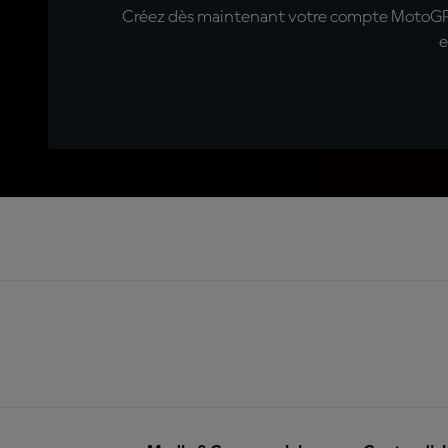
Créez dès maintenant votre compte MotoGP™ e
e