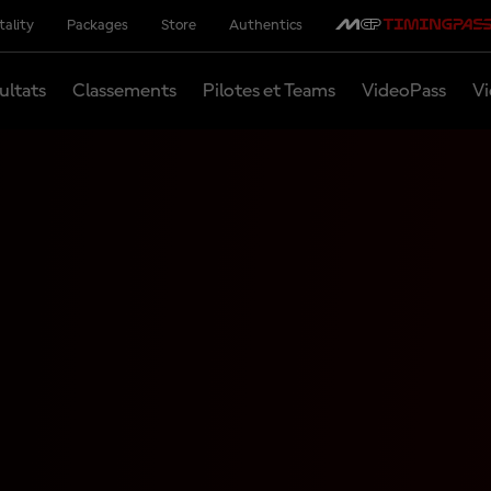
tality
Packages
Store
Authentics
ultats
Classements
Pilotes et Teams
VideoPass
Vi