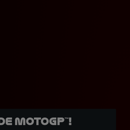
de MotoGP™!