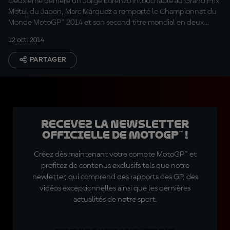
Deuxième derrière un Jorge Lorenzo intouchable au Grand Prix
Motul du Japon, Marc Márquez a remporté le Championnat du
Monde MotoGP™ 2014 et son second titre mondial en deux
saisons passées chez Repsol Honda. Valentino Rossi a fini
12 oct. 2014
troisième.
PARTAGER
Recevez la Newsletter
officielle de MotoGP™ !
Créez dès maintenant votre compte MotoGP™ et
profitez de contenus exclusifs tels que notre
newletter, qui comprend des rapports des GP, des
vidéos exceptionnelles ainsi que les dernières
actualités de notre sport.