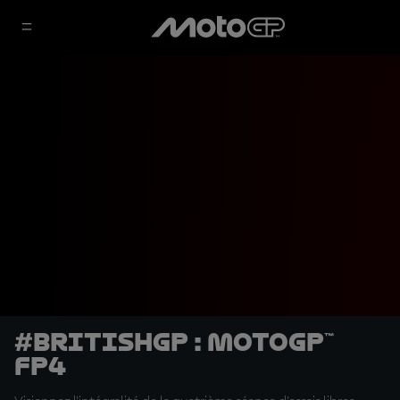
#BritishGP : MotoGP™
FP4