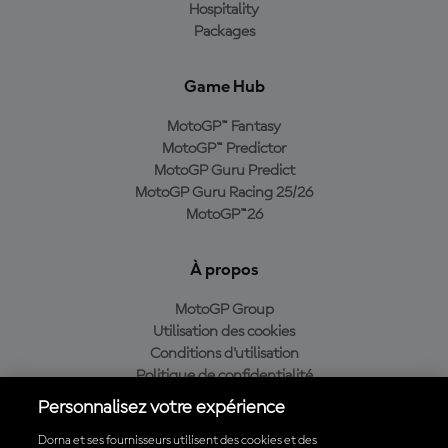
Hospitality
Packages
Game Hub
MotoGP™ Fantasy
MotoGP™ Predictor
MotoGP Guru Predict
MotoGP Guru Racing 25/26
MotoGP™26
À propos
MotoGP Group
Utilisation des cookies
Conditions d'utilisation
Politique de confidentialité
Politique d’achat
Personnalisez votre expérience
Dorna et ses fournisseurs utilisent des cookies et des