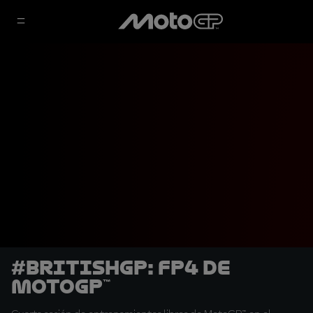
#BritishGP: FP4 de
MotoGP™