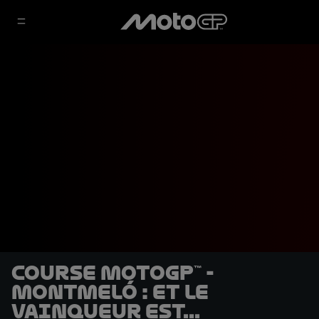
Course MotoGP™ -
Montmeló : Et le
vainqueur est...