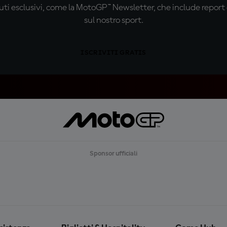
ti esclusivi, come la MotoGP™ Newsletter, che include report de
sul nostro sport.
ISCRIVITI GRATIS
Sponsor ufficiali