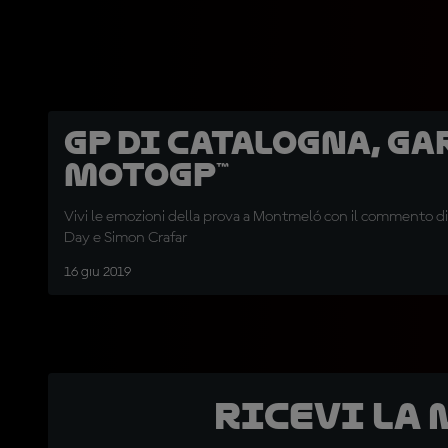
GP di Catalogna, ga
MotoGP™
Vivi le emozioni della prova a Montmeló con il commento di
Day e Simon Crafar
16 giu 2019
Ricevi la