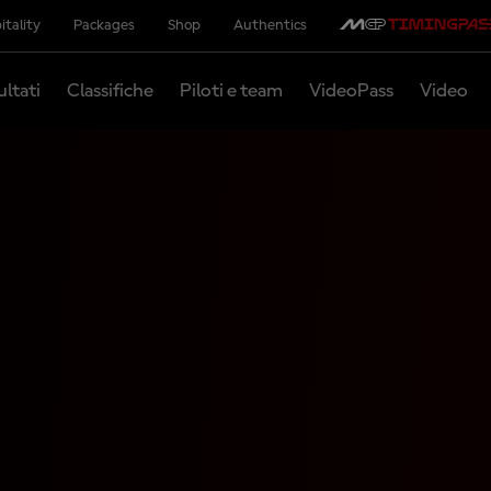
itality
Packages
Shop
Authentics
ultati
Classifiche
Piloti e team
VideoPass
Video