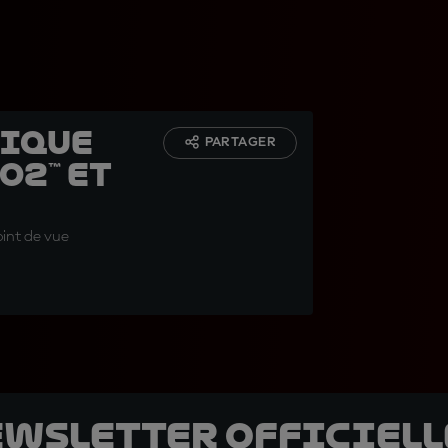
nique
PARTAGER
o2™ et
oint de vue
ewsletter officielle