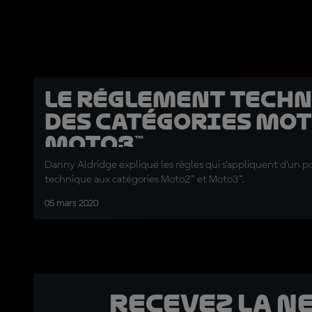
Le réglement tech
des catégories Mot
Moto3™
Danny Aldridge explique les règles qui s'appliquent d'un p
technique aux catégories Moto2™ et Moto3™.
05 mars 2020
Recevez la N