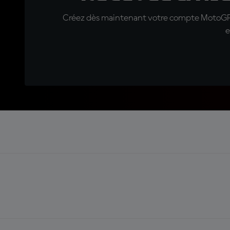
Créez dès maintenant votre compte MotoGP™ e
e