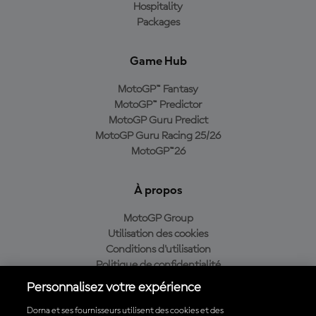
Hospitality
Packages
Game Hub
MotoGP™ Fantasy
MotoGP™ Predictor
MotoGP Guru Predict
MotoGP Guru Racing 25/26
MotoGP™26
À propos
MotoGP Group
Utilisation des cookies
Conditions d'utilisation
Politique de confidentialité
Politique d’achat
Personnalisez votre expérience
Dorna et ses fournisseurs utilisent des cookies et des