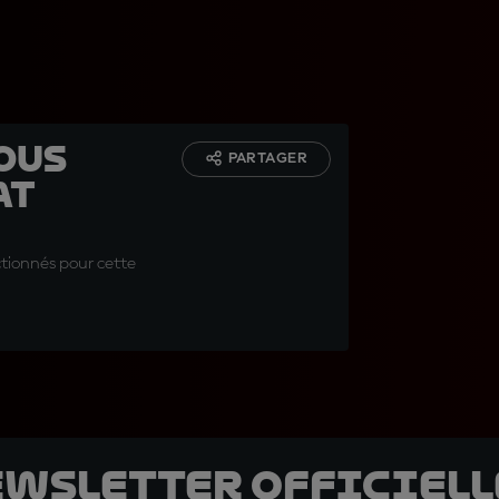
ous
PARTAGER
at
ctionnés pour cette
ewsletter officielle