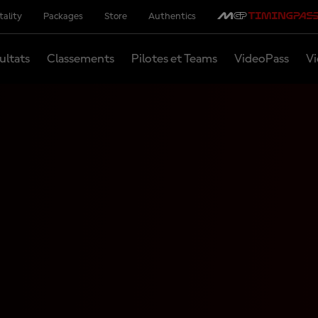
tality
Packages
Store
Authentics
ultats
Classements
Pilotes et Teams
VideoPass
Vi