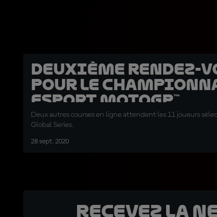
Deuxième rendez-v
pour le Championn
eSport MotoGP™
Deux autres courses en ligne attendent les 11 joueurs séle
Global Series.
28 sept. 2020
Recevez la N