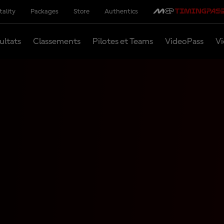
tality
Packages
Store
Authentics
ultats
Classements
Pilotes et Teams
VideoPass
Vi