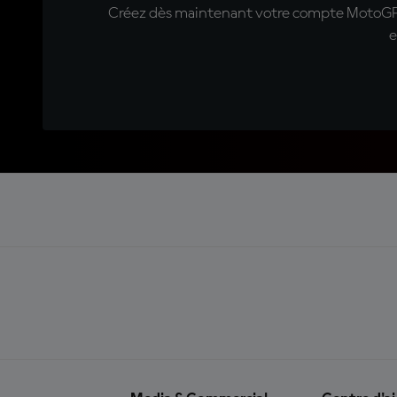
Créez dès maintenant votre compte MotoGP™ e
e