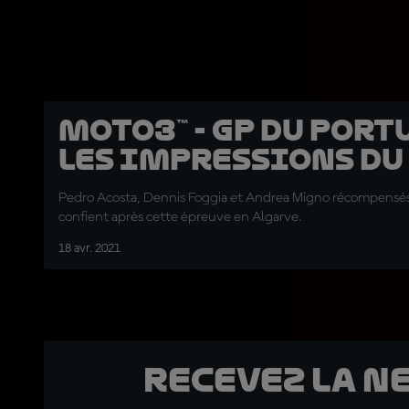
Moto3™ - GP du Portu
Les impressions du 
Pedro Acosta, Dennis Foggia et Andrea Migno récompensés
confient après cette épreuve en Algarve.
18 avr. 2021
Recevez la N