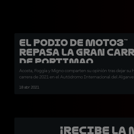
El podio de Moto3™
repasa la gran car
de Portimao
Acosta, Foggia y Migno comparten su opinión tras dejar su h
carrera de 2021 en el Autódromo Internacional del Algarve
18 abr 2021
¡Recibe la