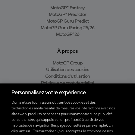
MotoGP™ Fantasy
MotoGP™ Predictor
MotoGP Guru Predict
MotoGP Guru Racing 25/26
MotoGP™26
À propos
MotoGP Group
Utilisation des cookies
Conditions d'utilisation
Politique de confidentialité
Politique d’achat
Personnalisez votre expérience
Dorna et ses fournisseurs utilisent des cookies et des
technologies similaires afin de mesurer vos interactions avec nos
sites web, produits, services et pour vous montrer une publicité
Télécharger l'appli officielle du MotoGP™
personnalisée, qui s’appuie sur un profil créé à partir de vos
habitudes de navigation (les pages consultées par exemple). En
cliquant sur « Tout autoriser », vous acceptez le stockage de nos