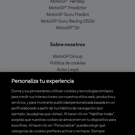
MotoGP™ Fantasy
MotoGP™ Predictor
MotoGP Guru Predict
MotoGP Guru Racing 25/26
MotoGP™26
Sobre nosotros
MotoGP Group
Política de cookies
Aviso Legal
Política de privacidad
Personaliza tu experiencia
Política de compra
Dorna y sus proveedores utilizan cookies y tecnologías similares
para medir tus interacciones con nuestros sitios web, productos y
servicios, y para mostrarte publicidad personalizada basada en un
Descarga la aplicación oficial de MotoGP™
perfil elaborado a partir de tus hábitos de navegación (por
ejemplo, las páginas que visitas). Al hacer clic en "Habilitar todas",
aceptas que nuestras cookies se almacenen en tu dispositivo para
esos fines. Al hacer clic en "Personalizar" puedes elegir qué
categorías de cookies prefieres activar o rechazar. Siempre