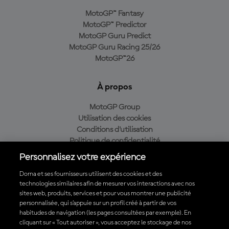
MotoGP™ Fantasy
MotoGP™ Predictor
MotoGP Guru Predict
MotoGP Guru Racing 25/26
MotoGP™26
À propos
MotoGP Group
Utilisation des cookies
Conditions d'utilisation
Politique de confidentialité
Politique d’achat
Personnalisez votre expérience
Dorna et ses fournisseurs utilisent des cookies et des
technologies similaires afin de mesurer vos interactions avec nos
sites web, produits, services et pour vous montrer une publicité
Télécharger l'appli officielle du MotoGP™
personnalisée, qui s’appuie sur un profil créé à partir de vos
habitudes de navigation (les pages consultées par exemple). En
cliquant sur « Tout autoriser », vous acceptez le stockage de nos