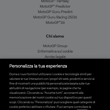
MotoGP™ Fantasy
MotoGP™ Predictor
MotoGP Guru Predict
MotoGP Guru Racing 25/26
MotoGP™26
Chi siamo
MotoGP Group
Informativa sui cookie
Avviso legale
Informativa sulla privacy
Personalizza la tua esperienza
Condizioni di acquisto
Dorna e i suoi fornitori utilizzano i cookie e tecnologie simili per
valutare le tue interazioni con i propri siti web, prodotti e servizi al
fine di mostrarti una pubblicità personalizzata basata sulle tue
Scarica l'app ufficiale MotoGP™
abitudini di navigazione (per esempio, le pagine che ha
visualizzato). Cliccando su "Accetta tutti", acconsenti alla
memorizzazione dei nostri cookie sul tuo dispositivo per questi
scopi. Cliccando su "Personalizza" puoi scegliere quali categorie di
cookie preferisci abilitare o rifiutare. Puoi sempre controllare la