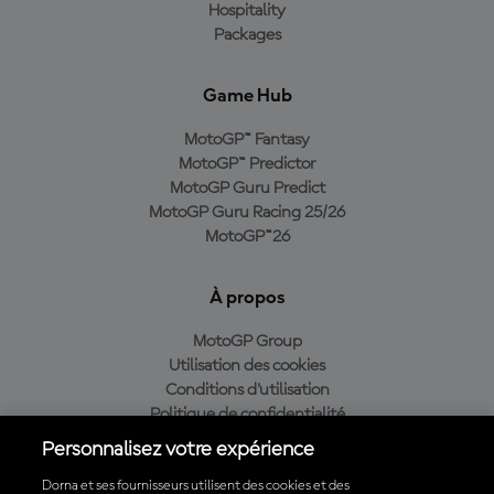
Hospitality
Packages
Game Hub
MotoGP™ Fantasy
MotoGP™ Predictor
MotoGP Guru Predict
MotoGP Guru Racing 25/26
MotoGP™26
À propos
MotoGP Group
Utilisation des cookies
Conditions d'utilisation
Politique de confidentialité
Politique d’achat
Personnalisez votre expérience
Dorna et ses fournisseurs utilisent des cookies et des