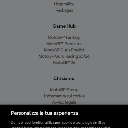
Hospitality
Packages
Game Hub
MotoGP™ Fantasy
MotoGP™ Predictor
MotoGP Guru Predict
MotoGP Guru Racing 25/26
MotoGP™26
Chi siamo
MotoGP Group
Informativa sui cookie
Avviso legale
Informativa sulla privacy
Personalizza la tua esperienza
Condizioni di acquisto
Dorna e i suoi fornitori utilizzano i cookie e tecnologie simili per