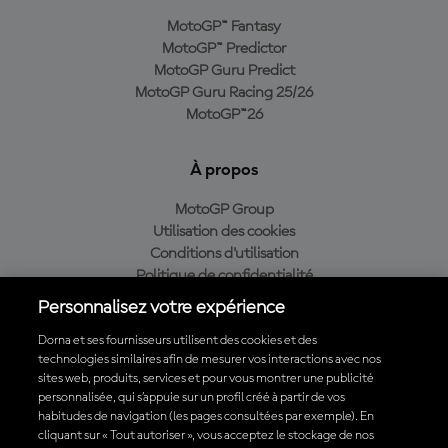
MotoGP™ Fantasy
MotoGP™ Predictor
MotoGP Guru Predict
MotoGP Guru Racing 25/26
MotoGP™26
À propos
MotoGP Group
Utilisation des cookies
Conditions d'utilisation
Politique de confidentialité
Politique d’achat
Personnalisez votre expérience
Dorna et ses fournisseurs utilisent des cookies et des
technologies similaires afin de mesurer vos interactions avec nos
sites web, produits, services et pour vous montrer une publicité
Télécharger l'appli officielle du MotoGP™
personnalisée, qui s’appuie sur un profil créé à partir de vos
habitudes de navigation (les pages consultées par exemple). En
cliquant sur « Tout autoriser », vous acceptez le stockage de nos