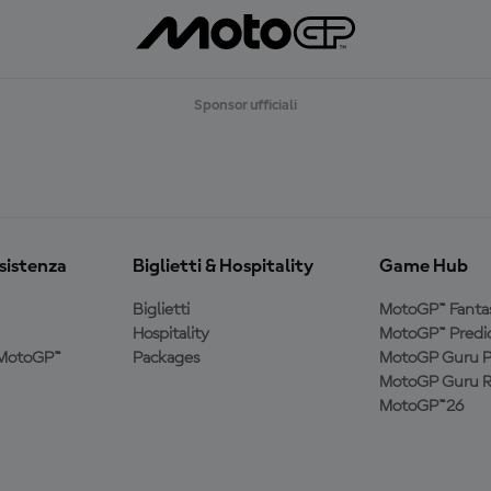
Sponsor ufficiali
ssistenza
Biglietti & Hospitality
Game Hub
Biglietti
MotoGP™ Fanta
Hospitality
MotoGP™ Predic
a MotoGP™
Packages
MotoGP Guru P
MotoGP Guru R
MotoGP™26