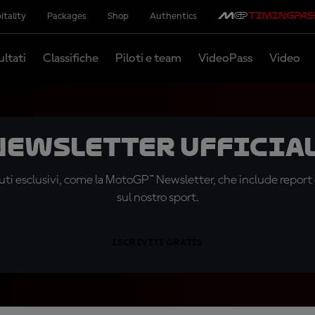
itality
Packages
Shop
Authentics
ultati
Classifiche
Piloti e team
VideoPass
Video
 newsletter ufficial
ti esclusivi, come la MotoGP™ Newsletter, che include report de
sul nostro sport.
ISCRIVITI GRATIS