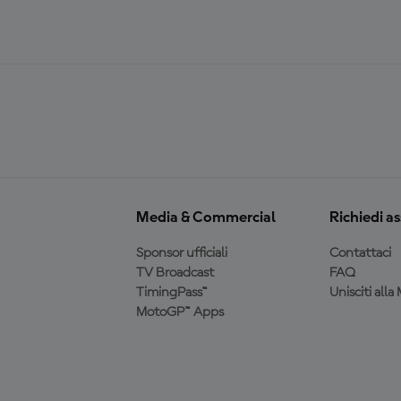
Media & Commercial
Richiedi a
Sponsor ufficiali
Contattaci
TV Broadcast
FAQ
TimingPass™
Unisciti all
MotoGP™ Apps