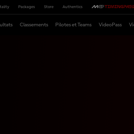
tality
Packages
Store
Authentics
ultats
Classements
Pilotes et Teams
VideoPass
Vi