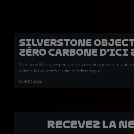
Silverstone object
zéro carbone d'ici 
Stéphane Bazire, responsable du développement durable et
a défini les objectifs du circuit britannique.
06 août 2022
Recevez la N