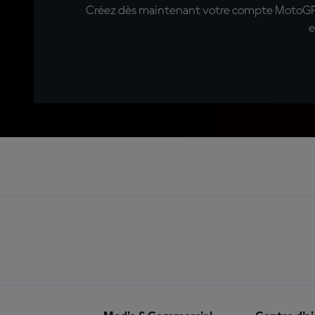
Créez dès maintenant votre compte MotoGP™ e
e