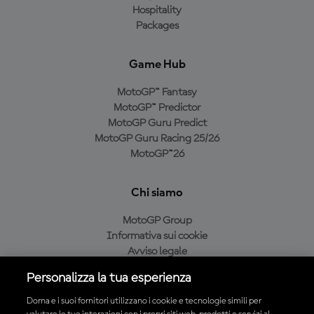
Hospitality
Packages
Game Hub
MotoGP™ Fantasy
MotoGP™ Predictor
MotoGP Guru Predict
MotoGP Guru Racing 25/26
MotoGP™26
Chi siamo
MotoGP Group
Informativa sui cookie
Avviso legale
Informativa sulla privacy
Personalizza la tua esperienza
Condizioni di acquisto
Dorna e i suoi fornitori utilizzano i cookie e tecnologie simili per