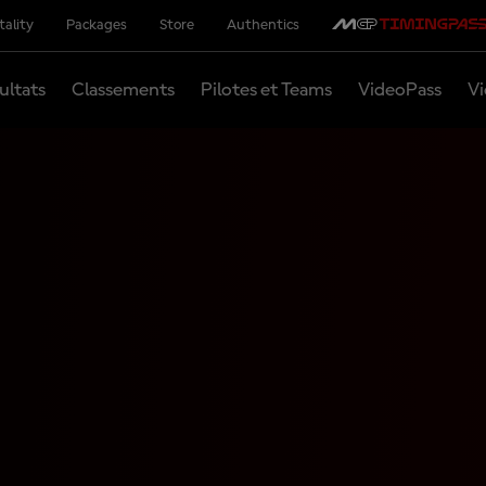
tality
Packages
Store
Authentics
ultats
Classements
Pilotes et Teams
VideoPass
Vi