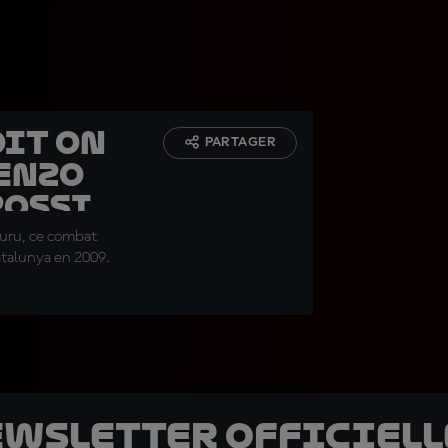
oit on
PARTAGER
renzo
Rossi
uru, ce combat
atalunya en 2009.
ewsletter officielle