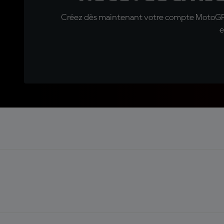
Créez dès maintenant votre compte MotoGP™ e
e