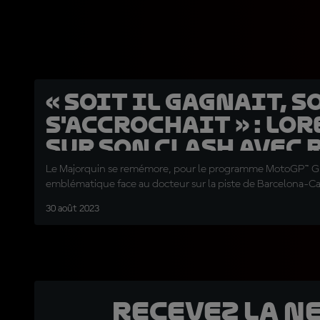
« Soit il gagnait, s
s'accrochait » : Lo
sur son clash avec 
Le Majorquin se remémore, pour le programme MotoGP™ G
emblématique face au docteur sur la piste de Barcelona-C
30 août 2023
Recevez la N