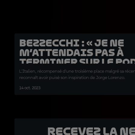
Bezzecchi : « Je ne
m’attendais pas à
terminer sur le po
L'Italien, récompensé d'une troisième place malgré sa réce
reconnaît avoir puisé son inspiration de Jorge Lorenzo.
14 oct. 2023
Recevez la N