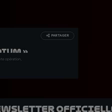
PARTAGER
dium »
nte opération,
ewsletter officielle