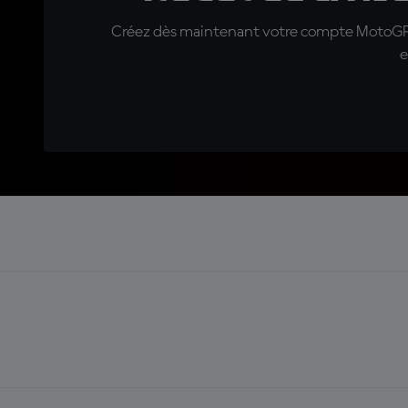
Créez dès maintenant votre compte MotoGP™ e
e