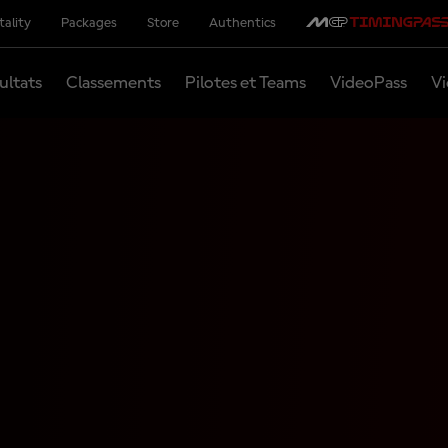
tality
Packages
Store
Authentics
ultats
Classements
Pilotes et Teams
VideoPass
Vi