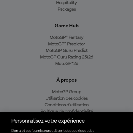
Hospitality
Packages
Game Hub
MotoGP™ Fantasy
MotoGP™ Predictor
MotoGP Guru Predict
MotoGP Guru Racing 25/26
MotoGP™26
À propos
MotoGP Group
Utilisation des cookies
Conditions d'utilisation
Politique de confidentialité
Politique d’achat
Personnalisez votre expérience
Dorna et ses fournisseurs utilisent des cookies et des