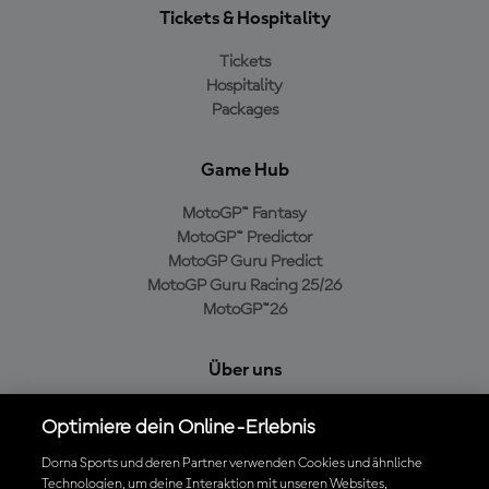
Tickets & Hospitality
Tickets
Hospitality
Packages
Game Hub
MotoGP™ Fantasy
MotoGP™ Predictor
MotoGP Guru Predict
MotoGP Guru Racing 25/26
MotoGP™26
Über uns
MotoGP Group
Optimiere dein Online-Erlebnis
Cookie-Richtlinien
Geschäftsbedingungen
Dorna Sports und deren Partner verwenden Cookies und ähnliche
Technologien, um deine Interaktion mit unseren Websites,
Datenschutzrichtlinien