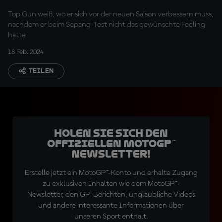
Top Gun weiß, wo er sich vor der neuen Saison verbessern muss,
nachdem er beim Sepang-Test nicht das gewünschte Feeling
hatte
18 Feb. 2024
TEILEN
Holen Sie sich den
offiziellen MotoGP™
Newsletter!
Erstelle jetzt ein MotoGP™-Konto und erhalte Zugang
zu exklusiven Inhalten wie dem MotoGP™-
Newsletter, den GP-Berichten, unglaubliche Videos
und andere interessante Informationen über
unseren Sport enthält.