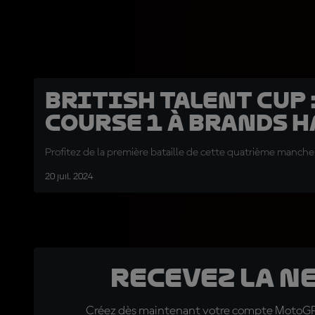
British Talent Cup :
course 1 à Brands 
Profitez de la première bataille de cette quatrième manche 
20 juil. 2024
Recevez la N
Créez dès maintenant votre compte MotoGP™ e