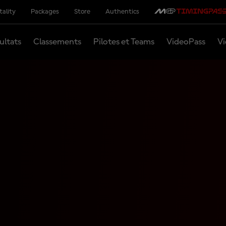
tality
Packages
Store
Authentics
ultats
Classements
Pilotes et Teams
VideoPass
Vi