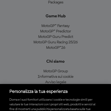
Packages
Game Hub
MotoGP™ Fantasy
MotoGP™ Predictor
MotoGP Guru Predict
MotoGP Guru Racing 25/26
MotoGP™26
Chi siamo
MotoGP Group
Informativa sui cookie
Avviso legale
Informativa sulla privacy
Personalizza la tua esperienza
Condizioni di acquisto
Dorna e i suoi fornitori utilizzano i cookie e tecnologie simili per
valutare le tue interazioni con i propri siti web, prodotti e servizi al
fine di mostrarti una pubblicità personalizzata basata sulle tue