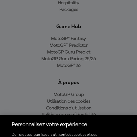
Hospitality
Packages
Game Hub
MotoGP™ Fantasy
MotoGP™ Predictor
MotoGP Guru Predict
MotoGP Guru Racing 25/26
MotoGP™26
À propos
MotoGP Group
Utilisation des cookies
Conditions d'utilisation
Politique de confidentialité
Politique d’achat
Personnalisez votre expérience
Dorna et ses fournisseurs utilisent des cookies et des