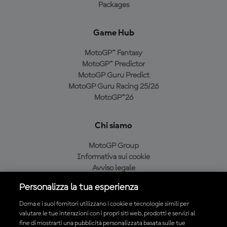
Packages
Game Hub
MotoGP™ Fantasy
MotoGP™ Predictor
MotoGP Guru Predict
MotoGP Guru Racing 25/26
MotoGP™26
Chi siamo
MotoGP Group
Informativa sui cookie
Avviso legale
Informativa sulla privacy
Personalizza la tua esperienza
Condizioni di acquisto
Dorna e i suoi fornitori utilizzano i cookie e tecnologie simili per
valutare le tue interazioni con i propri siti web, prodotti e servizi al
fine di mostrarti una pubblicità personalizzata basata sulle tue