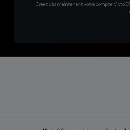
Créez dès maintenant votre compte MotoGP™ e
e