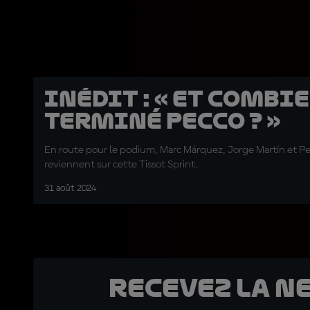
INÉDIT : « Et combie
terminé Pecco ? »
En route pour le podium, Marc Márquez, Jorge Martín et P
reviennent sur cette Tissot Sprint.
31 août 2024
Recevez la N