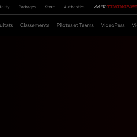
tality
Packages
Store
Authentics
ultats
Classements
Pilotes et Teams
VideoPass
Vi