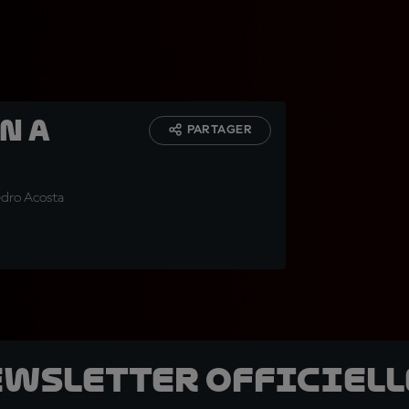
n a
PARTAGER
edro Acosta
ewsletter officielle