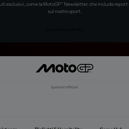
ti esclusivi, come la MotoGP™ Newsletter, che include report de
sul nostro sport.
ISCRIVITI GRATIS
Sponsor ufficiali