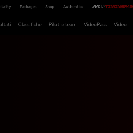
itality
Packages
Shop
Authentics
ultati
Classifiche
Piloti e team
VideoPass
Video